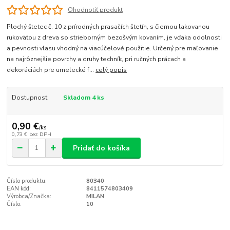
Ohodnotiť produkt
Plochý štetec č. 10 z prírodných prasačích štetín, s čiernou lakovanou
rukoväťou z dreva so strieborným bezošvým kovaním, je vďaka odolnosti
a pevnosti vlasu vhodný na viacúčelové použitie. Určený pre maľovanie
na najrôznejšie povrchy a druhy techník, pri ručných prácach a
dekoráciách pre umelecké f...
celý popis
Dostupnosť
Skladom 4 ks
0,90 €
/
ks
0,73 €
bez DPH
Pridať do košíka
Číslo produktu:
80340
EAN kód:
8411574803409
Výrobca/Značka:
MILAN
Číslo:
10