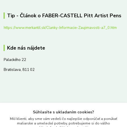
Tip - Článok o FABER-CASTELL Pitt Artist Pens
https://www.merkantil.sk/Clanky-Informacie-Zaujimavosti-a7_0.htm
Kde nás nájdete
Palackého 22
Bratislava, 811 02
Kontakty
Súhlasíte s ukladaním cookies?
www.merkantil.sk
Milí klienti, aby sme vám vedeli čo najlepšie odporúčať a ponúkať
maliarske a umelecké potreby, potrebujeme si do vášho