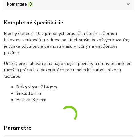
Komentáre
0
Kompletné špecifikácie
Plochý štetec č. 10 z prírodných prasačích štetín, s čiernou
lakovanou rukoväťou z dreva so strieborným bezošvým kovaním,
je vďaka odolnosti a pevnosti vlasu vhodný na viacúčelové
použitie.
Určený pre maľovanie na najrôznejšie povrchy a druhy techník, pri
ručných prácach a dekoráciách pre umelecké farby s rôznou
textúrou.
Dĺžka vlasu: 21,4 mm
Šírka: 11 mm
Hrúbka: 3,7 mm
Parametre