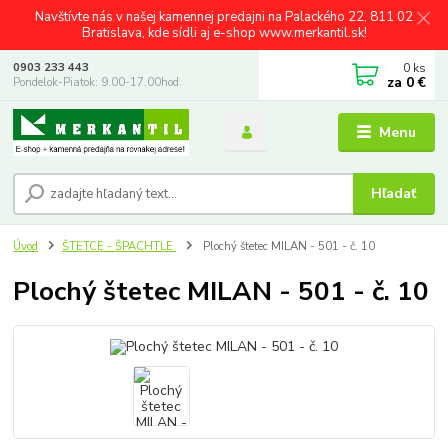
Navštívte nás v našej kamennej predajni na Palackého 22, 811 02
Bratislava, kde sídli aj e-shop www.merkantil.sk!
0
ks
0903 233 443
za
0 €
Pondelok-Piatok: 9.00-17.00hod.
Menu
Hľadať
Úvod
ŠTETCE - ŠPACHTLE
Plochý štetec MILAN - 501 - č. 10
Plochý štetec MILAN - 501 - č. 10