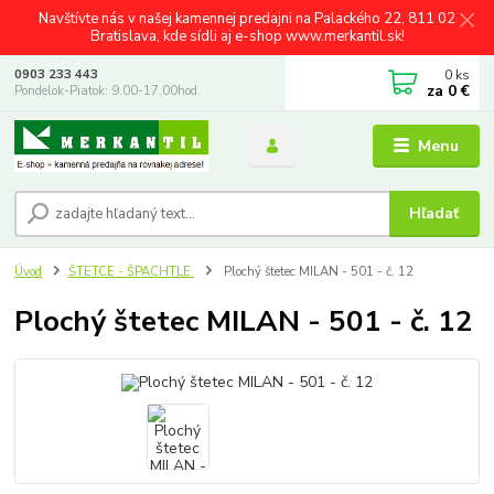
Navštívte nás v našej kamennej predajni na Palackého 22, 811 02
Bratislava, kde sídli aj e-shop www.merkantil.sk!
0
ks
0903 233 443
za
0 €
Pondelok-Piatok: 9.00-17.00hod.
Menu
Hľadať
Úvod
ŠTETCE - ŠPACHTLE
Plochý štetec MILAN - 501 - č. 12
Plochý štetec MILAN - 501 - č. 12