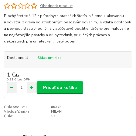
Ohodnotiť produkt
Plochý štetec č. 12 z prírodných prasačích štetín, s čiernou lakovanou
rukoväťou z dreva so strieborným bezošvým kovaním, je vďaka odolnosti
a pevnosti vlasu vhodný na viacúčelové použitie. Určený pre maľovanie
na najrôznejšie povrchy a druhy techník, pri ručných prácach a
dekoráciách pre umelecké f...
celý popis
Dostupnosť
Skladom 4 ks
1 €
/
ks
0,81 €
bez DPH
Pridať do košíka
Číslo produktu:
80375
Výrobca/Značka:
MILAN
Číslo:
12