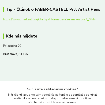
Tip - Článok o FABER-CASTELL Pitt Artist Pens
https://www.merkantil.sk/Clanky-Informacie-Zaujimavosti-a7_0.htm
Kde nás nájdete
Palackého 22
Bratislava, 811 02
Kontakty
Súhlasíte s ukladaním cookies?
www.merkantil.sk
Milí klienti, aby sme vám vedeli čo najlepšie odporúčať a ponúkať
maliarske a umelecké potreby, potrebujeme si do vášho
prehliadača uložiť takzvané cookies.