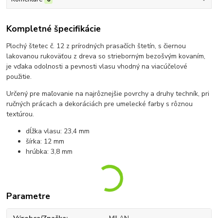
Kompletné špecifikácie
Plochý štetec č. 12 z prírodných prasačích štetín, s čiernou
lakovanou rukoväťou z dreva so strieborným bezošvým kovaním,
je vďaka odolnosti a pevnosti vlasu vhodný na viacúčelové
použitie.
Určený pre maľovanie na najrôznejšie povrchy a druhy techník, pri
ručných prácach a dekoráciách pre umelecké farby s rôznou
textúrou.
dĺžka vlasu: 23,4 mm
šírka: 12 mm
hrúbka: 3,8 mm
Parametre