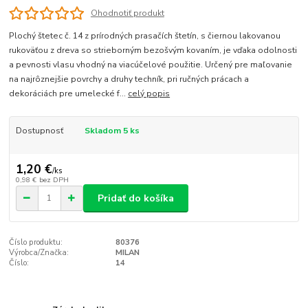
Ohodnotiť produkt
Plochý štetec č. 14 z prírodných prasačích štetín, s čiernou lakovanou
rukoväťou z dreva so strieborným bezošvým kovaním, je vďaka odolnosti
a pevnosti vlasu vhodný na viacúčelové použitie. Určený pre maľovanie
na najrôznejšie povrchy a druhy techník, pri ručných prácach a
dekoráciách pre umelecké f...
celý popis
Dostupnosť
Skladom 5 ks
1,20 €
/
ks
0,98 €
bez DPH
Pridať do košíka
Číslo produktu:
80376
Výrobca/Značka:
MILAN
Číslo:
14