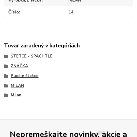
Výrobca/Značka
MILAN
Číslo
14
Tovar zaradený v kategóriách
ŠTETCE - ŠPACHTLE
ZNAČKA
Ploché štetce
MILAN
Milan
Nepremeškajte novinky, akcie a