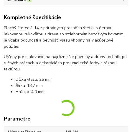
Kompletné špecifikácie
Plochý štetec č. 14 z prírodných prasačích štetín, s čiernou
lakovanou rukoväťou z dreva so strieborným bezošvým kovaním,
je vďaka odolnosti a pevnosti vlasu vhodný na viacúčelové
použitie.
Určený pre maľovanie na najrôznejšie povrchy a druhy techník, pri
ručných prácach a dekoráciách pre umelecké farby s rôznou
textúrou.
Dĺžka vlasu: 26 mm
Šírka: 13,7 mm
Hrúbka: 4,0 mm
Parametre