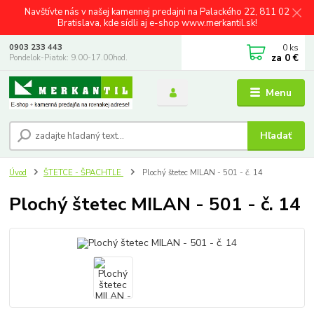
Navštívte nás v našej kamennej predajni na Palackého 22, 811 02
Bratislava, kde sídli aj e-shop www.merkantil.sk!
0
ks
0903 233 443
za
0 €
Pondelok-Piatok: 9.00-17.00hod.
Menu
Hľadať
Úvod
ŠTETCE - ŠPACHTLE
Plochý štetec MILAN - 501 - č. 14
Plochý štetec MILAN - 501 - č. 14