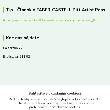
Tip - Článok o FABER-CASTELL Pitt Artist Pens
https://www.merkantil.sk/Clanky-Informacie-Zaujimavosti-a7_0.htm
Kde nás nájdete
Palackého 22
Bratislava, 811 02
Kontakty
Súhlasíte s ukladaním cookies?
www.merkantil.sk
Milí klienti, aby sme vám vedeli čo najlepšie odporúčať a ponúkať
maliarske a umelecké potreby, potrebujeme si do vášho
prehliadača uložiť takzvané cookies.