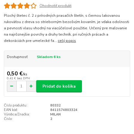
Ohodnotiť produkt
Plochý štetec č. 2 z prírodných prasačích štetín, s čiernou lakovanou
rukoväťou z dreva so strieborným bezošvým kovaním, je vďaka odolnosti
a pevnosti vlasu vhodný na viacúčelové použitie. Určený pre maľovanie
na najrôznejšie povrchy a druhy techník, pri ručných prácach a
dekoráciách pre umelecké fa...
celý popis
Dostupnosť
Skladom 6 ks
0,50 €
/
ks
0,41 €
bez DPH
Pridať do košíka
Číslo produktu:
80332
EAN kód:
8411574803324
Výrobca/Značka:
MILAN
Číslo:
2