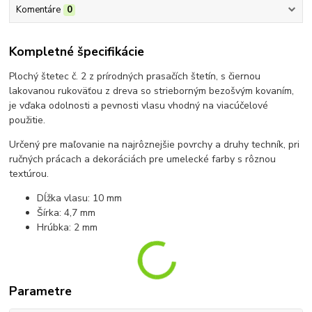
Komentáre
0
Kompletné špecifikácie
Plochý štetec č. 2 z prírodných prasačích štetín, s čiernou
lakovanou rukoväťou z dreva so strieborným bezošvým kovaním,
je vďaka odolnosti a pevnosti vlasu vhodný na viacúčelové
použitie.
Určený pre maľovanie na najrôznejšie povrchy a druhy techník, pri
ručných prácach a dekoráciách pre umelecké farby s rôznou
textúrou.
Dĺžka vlasu: 10 mm
Šírka: 4,7 mm
Hrúbka: 2 mm
Parametre