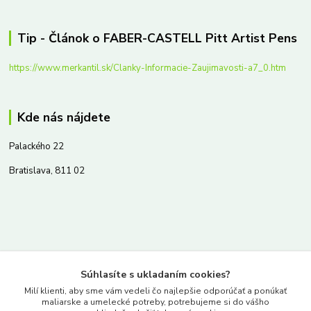
Tip - Článok o FABER-CASTELL Pitt Artist Pens
https://www.merkantil.sk/Clanky-Informacie-Zaujimavosti-a7_0.htm
Kde nás nájdete
Palackého 22
Bratislava, 811 02
Kontakty
Súhlasíte s ukladaním cookies?
www.merkantil.sk
Milí klienti, aby sme vám vedeli čo najlepšie odporúčať a ponúkať
maliarske a umelecké potreby, potrebujeme si do vášho