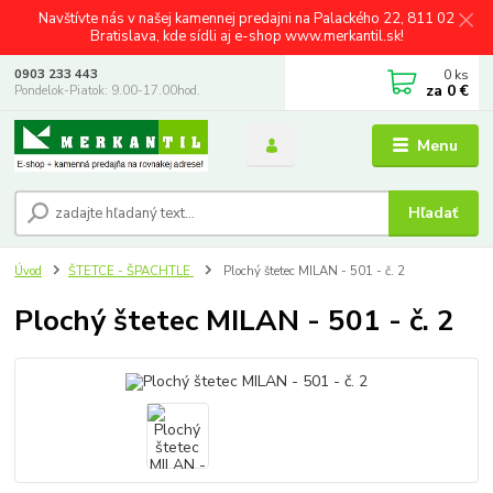
Navštívte nás v našej kamennej predajni na Palackého 22, 811 02
Bratislava, kde sídli aj e-shop www.merkantil.sk!
0
ks
0903 233 443
za
0 €
Pondelok-Piatok: 9.00-17.00hod.
Menu
Hľadať
Úvod
ŠTETCE - ŠPACHTLE
Plochý štetec MILAN - 501 - č. 2
Plochý štetec MILAN - 501 - č. 2