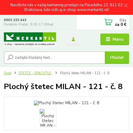
Navštívte nás v našej kamennej predajni na Palackého 22, 811 02
Bratislava, kde sídli aj e-shop www.merkantil.sk!
0
ks
0903 233 443
za
0 €
Pondelok-Piatok: 9.00-17.00hod.
Menu
Hľadať
Úvod
ŠTETCE - ŠPACHTLE
Plochý štetec MILAN - 121 - č. 8
Plochý štetec MILAN - 121 - č. 8