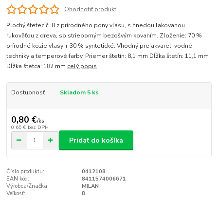
Ohodnotiť produkt
Plochý štetec č. 8 z prírodného pony vlasu, s hnedou lakovanou
rukoväťou z dreva, so strieborným bezošvým kovaním. Zloženie: 70 %
prírodné kozie vlasy + 30 % syntetické. Vhodný pre akvarel, vodné
techniky a temperové farby. Priemer štetín: 8,1 mm Dĺžka štetín: 11,1 mm
Dĺžka štetca: 182 mm
celý popis
Dostupnosť
Skladom 5 ks
0,80 €
/
ks
0,65 €
bez DPH
Pridať do košíka
Číslo produktu:
0412108
EAN kód:
8411574006671
Výrobca/Značka:
MILAN
Veľkosť:
8