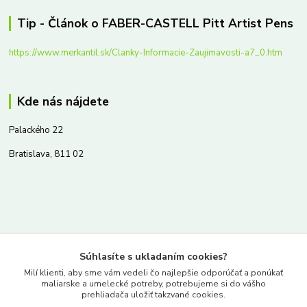
Tip - Článok o FABER-CASTELL Pitt Artist Pens
https://www.merkantil.sk/Clanky-Informacie-Zaujimavosti-a7_0.htm
Kde nás nájdete
Palackého 22
Bratislava, 811 02
Kontakty
Súhlasíte s ukladaním cookies?
www.merkantil.sk
Milí klienti, aby sme vám vedeli čo najlepšie odporúčať a ponúkať
maliarske a umelecké potreby, potrebujeme si do vášho
prehliadača uložiť takzvané cookies.
0903 233 443