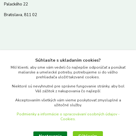
Palackého 22
Bratislava, 811 02
Kontakty
Súhlasíte s ukladaním cookies?
www.merkantil.sk
Milí klienti, aby sme vám vedeli čo najlepšie odporúčať a ponúkať
maliarske a umelecké potreby, potrebujeme si do vášho
prehliadača uložiť takzvané cookies.
0903 233 443
Niektoré sú nevyhnutné pre správne fungovanie stránky, aby bol
Pondelok-Piatok: 9.00-17.00hod.
Váš zážitok z nakupovania čo najlepší.
objednavky@merkantil-obchod.sk
Akceptovaním všetkých vám vieme poskytovať zmysluplné a
užitočné služby.
Podmienky a informácie o spracovávaní osobných údajov -
Cookies.