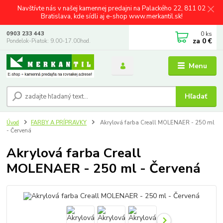
Navštívte nás v našej kamennej predajni na Palackého 22, 811 02
Bratislava, kde sídli aj e-shop www.merkantil.sk!
0
ks
0903 233 443
za
0 €
Pondelok-Piatok: 9.00-17.00hod.
Menu
Hľadať
Úvod
FARBY A PRÍPRAVKY
Akrylová farba Creall MOLENAER - 250 ml
- Červená
Akrylová farba Creall
MOLENAER - 250 ml - Červená