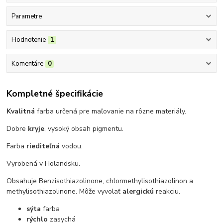
Parametre
Hodnotenie
1
Komentáre
0
Kompletné špecifikácie
Kvalitná
farba určená pre maľovanie na rôzne materiály.
Dobre
kryje
, vysoký obsah pigmentu.
Farba
riediteľná
vodou.
Vyrobená v Holandsku.
Obsahuje Benzisothiazolinone, chlormethylisothiazolinon a
methylisothiazolinone. Môže vyvolať
alergickú
reakciu.
sýta
farba
rýchlo
zasychá