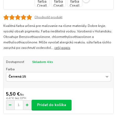
Ohodnotiť produkt
Kvalitná farba určená pre maľovanie na rôzne materiály. Dobre kryje,
vysoký obsah pigmentu. Farba riediteľná vodou. Vyrobená v Holandsku.
Obsahuje Benzisothiazolinone, chlormethylisothiazolinon a
methylisothiazolinone. Môže vyvolať alergickú reakciu. sýta farba rýchlo
zasychá po zaschnutí vodeodol...
celý popis
Dostupnosť
Skladom 4 ks
Farba
5,50 €
/
ks
4,47 €
bez DPH
Pridať do košíka