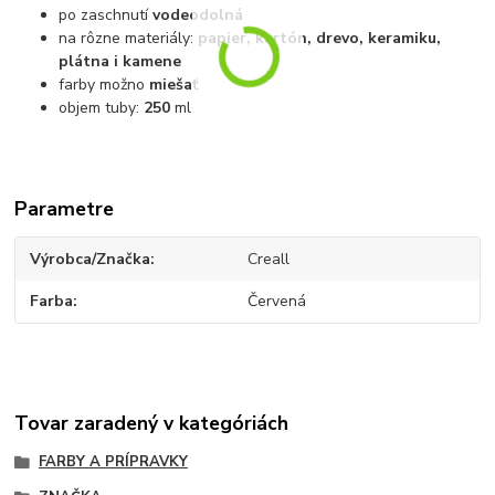
po zaschnutí
vodeodolná
na rôzne materiály:
papier, kartón, drevo, keramiku,
plátna i kamene
farby možno
miešať
objem tuby:
250
ml
Parametre
Výrobca/Značka
Creall
Farba
Červená
Tovar zaradený v kategóriách
FARBY A PRÍPRAVKY