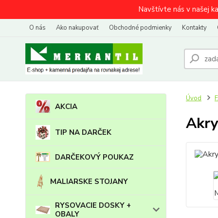
Navštívte nás v našej k
O nás
Ako nakupovať
Obchodné podmienky
Kontakty
Úvod
AKCIA
Akry
TIP NA DARČEK
DARČEKOVÝ POUKAZ
MALIARSKE STOJANY
RYSOVACIE DOSKY +
OBALY