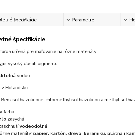
etné špecifikácie
Parametre
Ho
tné špecifikácie
á
farba určená pre maľovanie na rôzne materiály.
yje
, vysoký obsah pigmentu.
editeľná
vodou.
 v Holandsku.
Benzisothiazolinone, chlormethylisothiazolinon a methylisothi
ta
farba
hlo
zasychá
zaschnutí
vodeodolná
rôzne materiály:
papier, kartón, drevo, keramiku, plátna i k