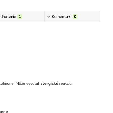
dnotenie
1
Komentáre
0
azolinone. Môže vyvolať
alergickú
reakciu.
amene