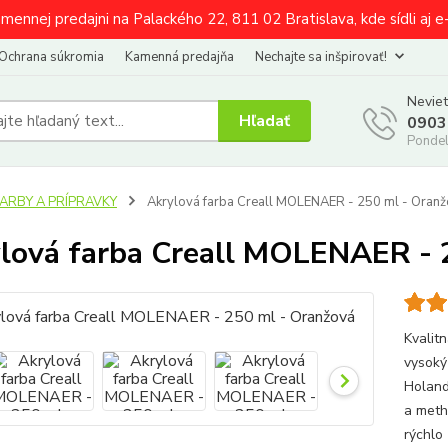
amennej predajni na Palackého 22, 811 02 Bratislava, kde sídli aj 
Ochrana súkromia
Kamenná predajňa
Nechajte sa inšpirovať!
Neviet
Hľadať
0903
Pondel
FARBY A PRÍPRAVKY
Akrylová farba Creall MOLENAER - 250 ml - Oran
lová farba Creall MOLENAER - 
Kvalit
vysoký
Holand
a meth
rýchlo