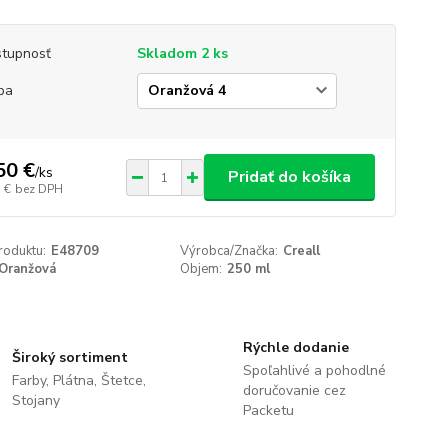
tupnosť
Skladom 2 ks
ba
50 €
/
ks
Pridať do košíka
 €
bez DPH
roduktu:
E48709
Výrobca/Značka:
Creall
Oranžová
Objem:
250 ml
Rýchle dodanie
Široký sortiment
Spoľahlivé a pohodlné
Farby, Plátna, Štetce,
doručovanie cez
Stojany
Packetu