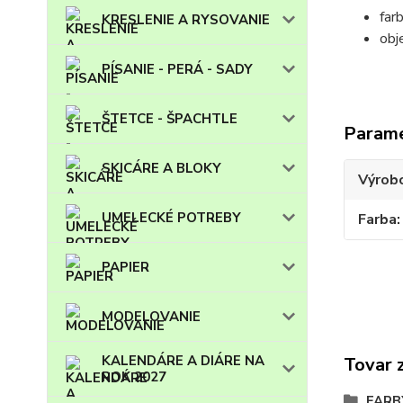
far
KRESLENIE A RYSOVANIE
obj
PÍSANIE - PERÁ - SADY
ŠTETCE - ŠPACHTLE
Param
SKICÁRE A BLOKY
Výrob
UMELECKÉ POTREBY
Farba
PAPIER
MODELOVANIE
KALENDÁRE A DIÁRE NA
Tovar 
ROK 2027
FARB