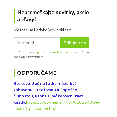
Nepremeškajte novinky, akcie
a zľavy!
Môžete sa kedykoľvek odhlásiť.
Prihlásiť sa
Súhlasím so
spracovaním osobných údajov
za účelom
zasielania newslettera.
ODPORÚČAME
Bloková tlač na látku môže byť
zábavnou, kreatívnou a úspešnou
činnosťou, ktorú si môže vychutnať
každý:
https://www.merkantil.sk/61025485/e-
search?q=essdee+text