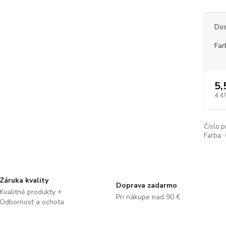
Dos
Far
5,
4,47
Číslo p
Farba:
Záruka kvality
Doprava zadarmo
Kvalitné produkty +
Pri nákupe nad 90 €
Odbornosť a ochota