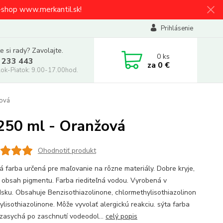
e-shop www.merkantil.sk!
Prihlásenie
e si rady? Zavolajte.
0
ks
 233 443
za
0 €
ok-Piatok: 9.00-17.00hod.
žová
250 ml - Oranžová
Ohodnotiť produkt
ná farba určená pre maľovanie na rôzne materiály. Dobre kryje,
 obsah pigmentu. Farba riediteľná vodou. Vyrobená v
sku. Obsahuje Benzisothiazolinone, chlormethylisothiazolinon
ylisothiazolinone. Môže vyvolať alergickú reakciu. sýta farba
 zasychá po zaschnutí vodeodol...
celý popis