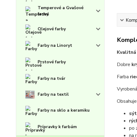
Temperové a Gvašové
farby
Kompl
Olejové farby
Komple
Farby na Linoryt
Kvalitn
Prstové farby
Dobre
kr
Farba
ri
Farby na tvár
Vyrobená
Farby na textil
Obsahuje 
Farby na sklo a keramiku
sý
rýc
Prípravky k farbám
po 
na 