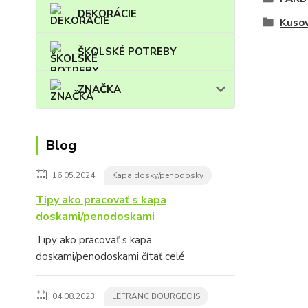
DEKORÁCIE
Kuso
ŠKOLSKÉ POTREBY
ZNAČKA
Blog
16.05.2024
Kapa dosky/penodosky
Tipy ako pracovať s kapa
doskami/penodoskami
Tipy ako pracovať s kapa
doskami/penodoskami
čítať celé
04.08.2023
LEFRANC BOURGEOIS