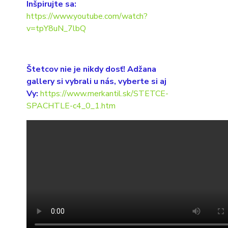
Inšpirujte sa:
https://www.youtube.com/watch?
v=tpY8uN_7lbQ
Štetcov nie je nikdy dosť! Adžana
gallery si vybrali u nás, vyberte si aj
Vy:
https://www.merkantil.sk/STETCE-
SPACHTLE-c4_0_1.htm