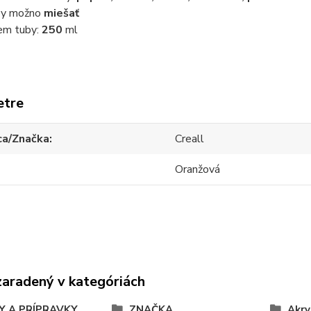
by možno
miešať
em tuby:
250
ml
etre
ca/Značka
Creall
Oranžová
zaradený v kategóriách
Y A PRÍPRAVKY
ZNAČKA
Akry