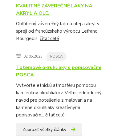
KVALITNÉ ZÁVEREČNÉ LAKY NA
AKRYL A OLEJ
Obľúbený záverečný lak na olej a akryl v
spreji od francúzskeho výrobcu Lefranc
Bourgeois.
čítať celé
02.05.2023
POSCA
Totemové okruhliaky s popisovačmi
POSCA
Vytvorte etnickú atmosféru pomocou
kamienkov okruhliakov. Veľmi jednoduchý
návod pre potešenie z maľovania na
kamene okruhliaky kreatívnymi
popisovačm...
čítať celé
Zobraziť všetky články