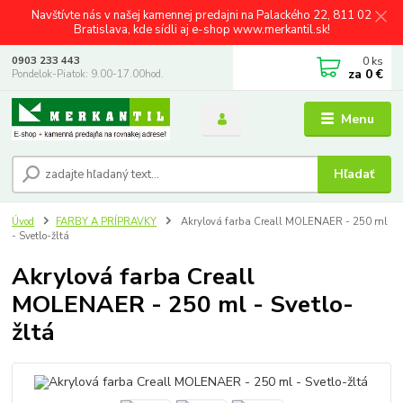
Navštívte nás v našej kamennej predajni na Palackého 22, 811 02
Bratislava, kde sídli aj e-shop www.merkantil.sk!
0
ks
0903 233 443
za
0 €
Pondelok-Piatok: 9.00-17.00hod.
Menu
Hľadať
Úvod
FARBY A PRÍPRAVKY
Akrylová farba Creall MOLENAER - 250 ml
- Svetlo-žltá
Akrylová farba Creall
MOLENAER - 250 ml - Svetlo-
žltá