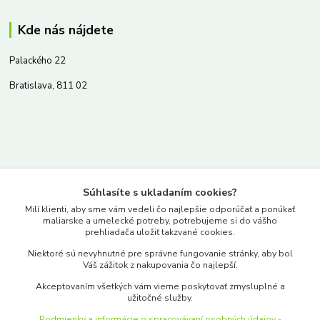
Kde nás nájdete
Palackého 22
Bratislava, 811 02
Kontakty
Súhlasíte s ukladaním cookies?
www.merkantil.sk
Milí klienti, aby sme vám vedeli čo najlepšie odporúčať a ponúkať
maliarske a umelecké potreby, potrebujeme si do vášho
prehliadača uložiť takzvané cookies.
0903 233 443
Niektoré sú nevyhnutné pre správne fungovanie stránky, aby bol
Pondelok-Piatok: 9.00-17.00hod.
Váš zážitok z nakupovania čo najlepší.
objednavky@merkantil-obchod.sk
Akceptovaním všetkých vám vieme poskytovať zmysluplné a
užitočné služby.
Podmienky a informácie o spracovávaní osobných údajov -