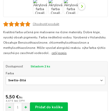
Ohodnotiť produkt
Kvalitná farba určená pre maľovanie na rôzne materiály. Dobre kryje,
vysoký obsah pigmentu. Farba riediteľná vodou. Vyrobená v Holandsku.
Obsahuje Benzisothiazolinone, chlormethylisothiazolinon a
methylisothiazolinone. Môže vyvolať alergickú reakciu. sýta farba rýchlo
zasychá po zaschnutí vodeodol...
celý popis
Dostupnosť
Skladom 2 ks
Farba
5,50 €
/
ks
4,47 €
bez DPH
Pridať do košíka