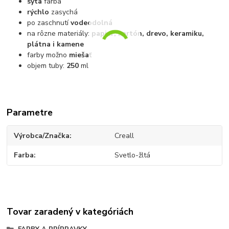
sýta
farba
rýchlo
zasychá
po zaschnutí
vodeodolná
na rôzne materiály:
papier, kartón, drevo, keramiku,
plátna i kamene
farby možno
miešať
objem tuby:
250
ml
Parametre
Výrobca/Značka
Creall
Farba
Svetlo-žltá
Tovar zaradený v kategóriách