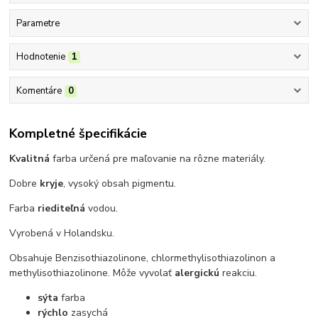
Parametre
Hodnotenie
1
Komentáre
0
Kompletné špecifikácie
Kvalitná
farba určená pre maľovanie na rôzne materiály.
Dobre
kryje
, vysoký obsah pigmentu.
Farba
riediteľná
vodou.
Vyrobená v Holandsku.
Obsahuje Benzisothiazolinone, chlormethylisothiazolinon a
methylisothiazolinone. Môže vyvolať
alergickú
reakciu.
sýta
farba
rýchlo
zasychá