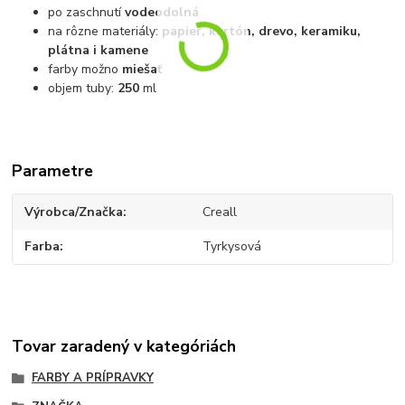
po zaschnutí
vodeodolná
na rôzne materiály:
papier, kartón, drevo, keramiku,
plátna i kamene
farby možno
miešať
objem tuby:
250
ml
Parametre
Výrobca/Značka
Creall
Farba
Tyrkysová
Tovar zaradený v kategóriách
FARBY A PRÍPRAVKY