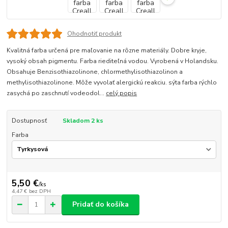
Ohodnotiť produkt
Kvalitná farba určená pre maľovanie na rôzne materiály. Dobre kryje,
vysoký obsah pigmentu. Farba riediteľná vodou. Vyrobená v Holandsku.
Obsahuje Benzisothiazolinone, chlormethylisothiazolinon a
methylisothiazolinone. Môže vyvolať alergickú reakciu. sýta farba rýchlo
zasychá po zaschnutí vodeodol...
celý popis
Dostupnosť
Skladom 2 ks
Farba
5,50 €
/
ks
4,47 €
bez DPH
Pridať do košíka