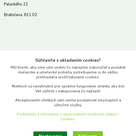
Palackého 22
Bratislava, 811 02
Kontakty
Súhlasíte s ukladaním cookies?
www.merkantil.sk
Milí klienti, aby sme vám vedeli čo najlepšie odporúčať a ponúkať
maliarske a umelecké potreby, potrebujeme si do vášho
prehliadača uložiť takzvané cookies.
0903 233 443
Niektoré sú nevyhnutné pre správne fungovanie stránky, aby bol
Pondelok-Piatok: 9.00-17.00hod.
Váš zážitok z nakupovania čo najlepší.
objednavky@merkantil-obchod.sk
Akceptovaním všetkých vám vieme poskytovať zmysluplné a
užitočné služby.
Podmienky a informácie o spracovávaní osobných údajov -
Cookies.