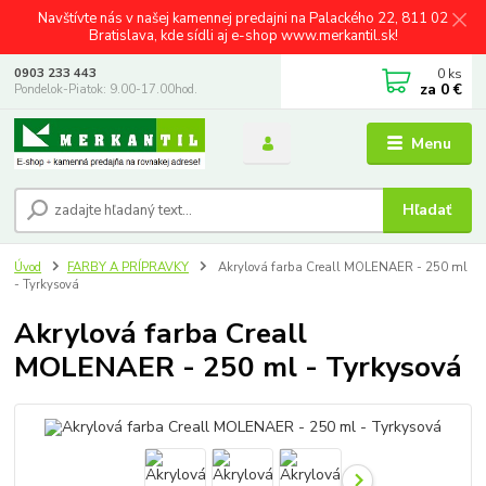
Navštívte nás v našej kamennej predajni na Palackého 22, 811 02
Bratislava, kde sídli aj e-shop www.merkantil.sk!
0
ks
0903 233 443
za
0 €
Pondelok-Piatok: 9.00-17.00hod.
Menu
Hľadať
Úvod
FARBY A PRÍPRAVKY
Akrylová farba Creall MOLENAER - 250 ml
- Tyrkysová
Akrylová farba Creall
MOLENAER - 250 ml - Tyrkysová