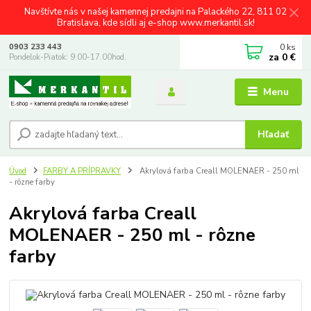
Navštívte nás v našej kamennej predajni na Palackého 22, 811 02
Bratislava, kde sídli aj e-shop www.merkantil.sk!
0
ks
0903 233 443
za
0 €
Pondelok-Piatok: 9.00-17.00hod.
Menu
Hľadať
Úvod
FARBY A PRÍPRAVKY
Akrylová farba Creall MOLENAER - 250 ml
- rôzne farby
Akrylová farba Creall
MOLENAER - 250 ml - rôzne
farby