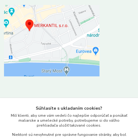
Kontakty
Súhlasíte s ukladaním cookies?
www.merkantil.sk
Milí klienti, aby sme vám vedeli čo najlepšie odporúčať a ponúkať
maliarske a umelecké potreby, potrebujeme si do vášho
prehliadača uložiť takzvané cookies.
0903 233 443
Niektoré sú nevyhnutné pre správne fungovanie stránky, aby bol
Pondelok-Piatok: 9.00-17.00hod.