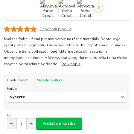
Ohodnotiť produkt
Kvalitná farba určená pre maľovanie na rôzne materiály. Dobre kryje,
vysoký obsah pigmentu. Farba riediteľná vodou. Vyrobená v Holandsku.
Obsahuje Benzisothiazolinone, chlormethylisothiazolinon a
methylisothiazolinone. Môže vyvolať alergickú reakciu. sýta farba rýchlo
zasychá po zaschnutí vodeodol...
celý popis
Dostupnosť
Skladom 46 ks
Farba
/
ks
Pridať do košíka