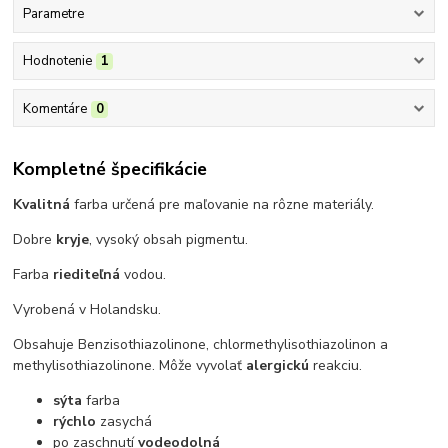
Parametre
Hodnotenie
1
Komentáre
0
Kompletné špecifikácie
Kvalitná
farba určená pre maľovanie na rôzne materiály.
Dobre
kryje
, vysoký obsah pigmentu.
Farba
riediteľná
vodou.
Vyrobená v Holandsku.
Obsahuje Benzisothiazolinone, chlormethylisothiazolinon a
methylisothiazolinone. Môže vyvolať
alergickú
reakciu.
sýta
farba
rýchlo
zasychá
po zaschnutí
vodeodolná