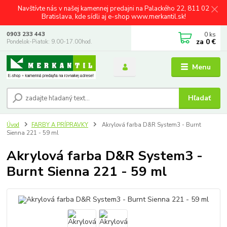
Navštívte nás v našej kamennej predajni na Palackého 22, 811 02
Bratislava, kde sídli aj e-shop www.merkantil.sk!
0
ks
0903 233 443
za
0 €
Pondelok-Piatok: 9.00-17.00hod.
Menu
Hľadať
Úvod
FARBY A PRÍPRAVKY
Akrylová farba D&R System3 - Burnt
Sienna 221 - 59 ml
Akrylová farba D&R System3 -
Burnt Sienna 221 - 59 ml