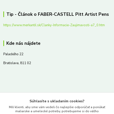
Tip - Článok o FABER-CASTELL Pitt Artist Pens
https://www.merkantil.sk/Clanky-Informacie-Zaujimavosti-a7_0.htm
Kde nás nájdete
Palackého 22
Bratislava, 811 02
Kontakty
Súhlasíte s ukladaním cookies?
www.merkantil.sk
Milí klienti, aby sme vám vedeli čo najlepšie odporúčať a ponúkať
maliarske a umelecké potreby, potrebujeme si do vášho