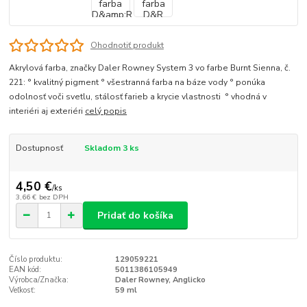
Ohodnotiť produkt
Akrylová farba, značky Daler Rowney System 3 vo farbe Burnt Sienna, č.
221: ° kvalitný pigment ° všestranná farba na báze vody ° ponúka
odolnosť voči svetlu, stálosť farieb a krycie vlastnosti ° vhodná v
interiéri aj exteriéri
celý popis
Dostupnosť
Skladom 3 ks
4,50 €
/
ks
3,66 €
bez DPH
Pridať do košíka
Číslo produktu:
129059221
EAN kód:
5011386105949
Výrobca/Značka:
Daler Rowney, Anglicko
Veľkosť:
59 ml