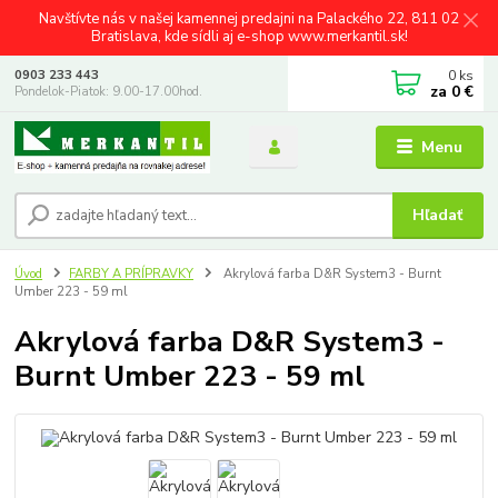
Navštívte nás v našej kamennej predajni na Palackého 22, 811 02
Bratislava, kde sídli aj e-shop www.merkantil.sk!
0
ks
0903 233 443
za
0 €
Pondelok-Piatok: 9.00-17.00hod.
Menu
Hľadať
Úvod
FARBY A PRÍPRAVKY
Akrylová farba D&R System3 - Burnt
Umber 223 - 59 ml
Akrylová farba D&R System3 -
Burnt Umber 223 - 59 ml