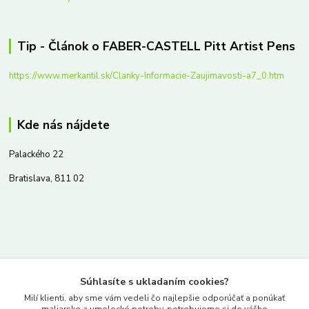
Tip - Článok o FABER-CASTELL Pitt Artist Pens
https://www.merkantil.sk/Clanky-Informacie-Zaujimavosti-a7_0.htm
Kde nás nájdete
Palackého 22
Bratislava, 811 02
Kontakty
Súhlasíte s ukladaním cookies?
www.merkantil.sk
Milí klienti, aby sme vám vedeli čo najlepšie odporúčať a ponúkať