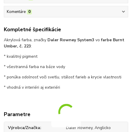
Komentáre
0
Kompletné špecifikácie
Akrylová farba, značky
Daler Rowney System3
vo
farbe Burnt
Umber, č. 223
:
° kvalitný pigment
° všestranná farba na báze vody
° ponúka odolnosť voči svetlu, stálosť farieb a krycie vlastnosti
° vhodná v interiéri aj exteriéri
Parametre
Výrobca/Značka
Daler Rowney, Anglicko