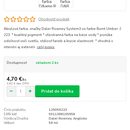
Ohodnotiť produkt
Akrylová farba, značky Daler Rowney System3 vo farbe Burnt Umber, č.
223: ° kvalitný pigment ° všestranná farba na báze vody ° ponúka
odolnosť voči svetlu, stálosť farieb a krycie vlastnosti ° vhodná v
interiéri aj exteriéri
celý popis
Dostupnosť
skladom 2 ks
4,70 €
/
ks
3,82 €
bez DPH
Pridať do košíka
Číslo produktu:
129059223
EAN kód:
5011386105956
Výrobca/Značka:
Daler Rowney, Anglicko
Veľkosť:
59 ml