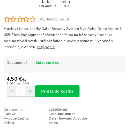
Ohodnotiť produkt
Akrylová farba, značky Daler Rowney System 3 vo farbe Deep Violet, č.
408: ° kvalitný pigment ° všestranná farba na báze vody ° ponúka
odolnosť voči svetlu, stálosť farieb a krycie vlastnosti ° vhodná v
interiéri aj exteriéri
celý popis
Dostupnosť
Skladom 2 ks
4,50 €
/
ks
3,66 €
bez DPH
Pridať do košíka
Číslo produktu:
129059408
EAN kód:
5011386108872
Výrobca/Značka:
Daler Rowney, Anglicko
Veľkosť:
59 ml