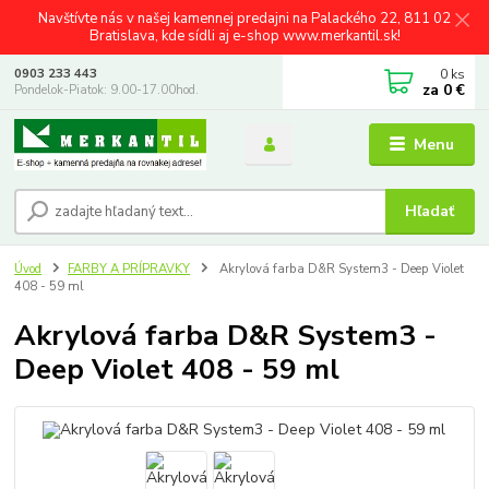
Navštívte nás v našej kamennej predajni na Palackého 22, 811 02
Bratislava, kde sídli aj e-shop www.merkantil.sk!
0
ks
0903 233 443
za
0 €
Pondelok-Piatok: 9.00-17.00hod.
Menu
Hľadať
Úvod
FARBY A PRÍPRAVKY
Akrylová farba D&R System3 - Deep Violet
408 - 59 ml
Akrylová farba D&R System3 -
Deep Violet 408 - 59 ml