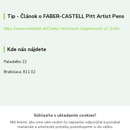
Tip - Článok o FABER-CASTELL Pitt Artist Pens
https://www.merkantil.sk/Clanky-Informacie-Zaujimavosti-a7_0.htm
Kde nás nájdete
Palackého 22
Bratislava, 811 02
Kontakty
Súhlasíte s ukladaním cookies?
www.merkantil.sk
Milí klienti, aby sme vám vedeli čo najlepšie odporúčať a ponúkať
maliarske a umelecké potreby, potrebujeme si do vášho