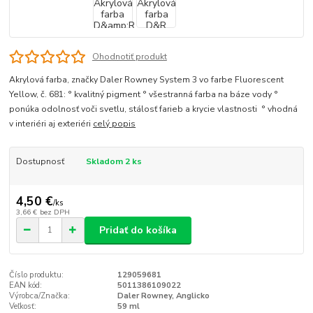
Ohodnotiť produkt
Akrylová farba, značky Daler Rowney System 3 vo farbe Fluorescent
Yellow, č. 681: ° kvalitný pigment ° všestranná farba na báze vody °
ponúka odolnosť voči svetlu, stálosť farieb a krycie vlastnosti ° vhodná
v interiéri aj exteriéri
celý popis
Dostupnosť
Skladom 2 ks
4,50 €
/
ks
3,66 €
bez DPH
Pridať do košíka
Číslo produktu:
129059681
EAN kód:
5011386109022
Výrobca/Značka:
Daler Rowney, Anglicko
Veľkosť:
59 ml