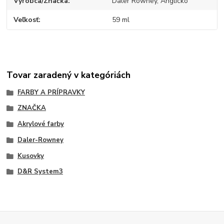
Výrobca/Značka
Daler Rowney, Anglicko
Veľkosť
59 ml
Tovar zaradený v kategóriách
FARBY A PRÍPRAVKY
ZNAČKA
Akrylové farby
Daler-Rowney
Kusovky
D&R System3