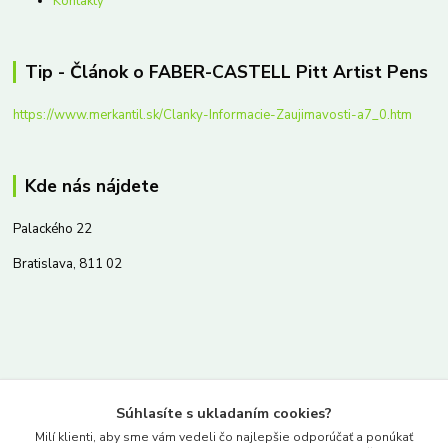
Kontakty
Tip - Článok o FABER-CASTELL Pitt Artist Pens
https://www.merkantil.sk/Clanky-Informacie-Zaujimavosti-a7_0.htm
Kde nás nájdete
Palackého 22
Bratislava, 811 02
Kontakty
Súhlasíte s ukladaním cookies?
www.merkantil.sk
Milí klienti, aby sme vám vedeli čo najlepšie odporúčať a ponúkať