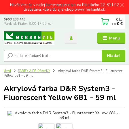
Navštívte nás v našej kamennej predajni na Palackého 22, 811 02
Bratislava, kde sídli aj e-shop www.merkantil.sk!
0
ks
0903 233 443
za
0 €
Pondelok-Piatok: 9.00-17.00hod.
Menu
Hľadať
Úvod
FARBY A PRÍPRAVKY
Akrylová farba D&R System3 - Fluorescent
Yellow 681 - 59 ml
Akrylová farba D&R System3 -
Fluorescent Yellow 681 - 59 ml