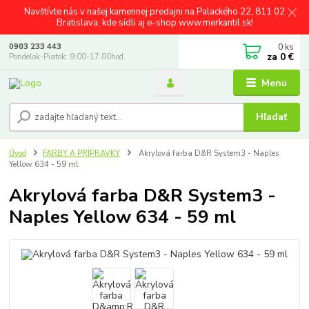
Navštívte nás v našej kamennej predajni na Palackého 22, 811 02
Bratislava, kde sídli aj e-shop www.merkantil.sk!
0
ks
0903 233 443
za
0 €
Pondelok-Piatok: 9.00-17.00hod.
Menu
Hľadať
Úvod
FARBY A PRÍPRAVKY
Akrylová farba D&R System3 - Naples
Yellow 634 - 59 ml
Akrylová farba D&R System3 -
Naples Yellow 634 - 59 ml