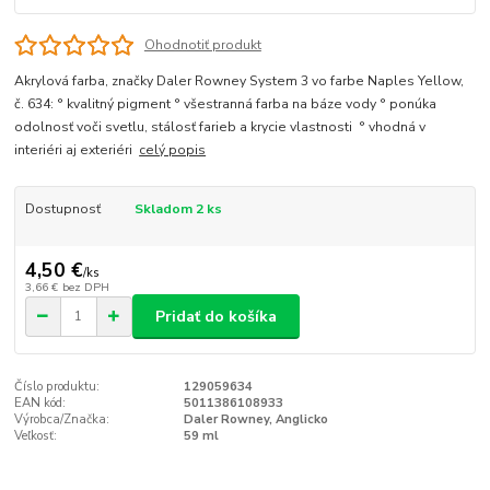
Ohodnotiť produkt
Akrylová farba, značky Daler Rowney System 3 vo farbe Naples Yellow,
č. 634: ° kvalitný pigment ° všestranná farba na báze vody ° ponúka
odolnosť voči svetlu, stálosť farieb a krycie vlastnosti ° vhodná v
interiéri aj exteriéri
celý popis
Dostupnosť
Skladom 2 ks
4,50 €
/
ks
3,66 €
bez DPH
Pridať do košíka
Číslo produktu:
129059634
EAN kód:
5011386108933
Výrobca/Značka:
Daler Rowney, Anglicko
Veľkosť:
59 ml