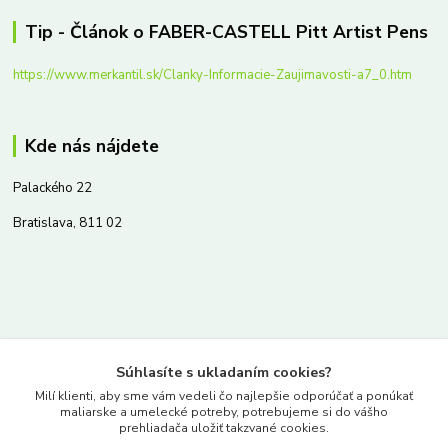
Tip - Článok o FABER-CASTELL Pitt Artist Pens
https://www.merkantil.sk/Clanky-Informacie-Zaujimavosti-a7_0.htm
Kde nás nájdete
Palackého 22
Bratislava, 811 02
Kontakty
Súhlasíte s ukladaním cookies?
www.merkantil.sk
Milí klienti, aby sme vám vedeli čo najlepšie odporúčať a ponúkať
maliarske a umelecké potreby, potrebujeme si do vášho
prehliadača uložiť takzvané cookies.
0903 233 443