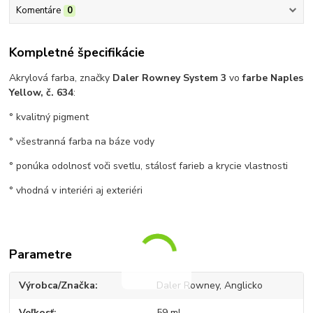
Komentáre
0
Kompletné špecifikácie
Akrylová farba, značky
Daler Rowney System 3
vo
farbe Naples
Yellow, č. 634
:
° kvalitný pigment
° všestranná farba na báze vody
° ponúka odolnosť voči svetlu, stálosť farieb a krycie vlastnosti
° vhodná v interiéri aj exteriéri
Parametre
Výrobca/Značka
Daler Rowney, Anglicko
Veľkosť
59 ml