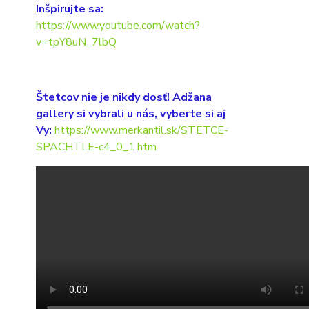
Inšpirujte sa:
https://www.youtube.com/watch?
v=tpY8uN_7lbQ
Štetcov nie je nikdy dosť! Adžana
gallery si vybrali u nás, vyberte si aj
Vy:
https://www.merkantil.sk/STETCE-
SPACHTLE-c4_0_1.htm