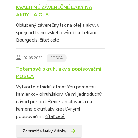
KVALITNÉ ZÁVEREČNÉ LAKY NA
AKRYL A OLEJ
Obľúbený záverečný lak na olej a akryl v
spreji od francúzskeho výrobcu Lefranc
Bourgeois.
čítať celé
02.05.2023
POSCA
Totemové okruhliaky s popisovačmi
POSCA
Vytvorte etnickú atmosféru pomocou
kamienkov okruhliakov. Veľmi jednoduchý
návod pre potešenie z maľovania na
kamene okruhliaky kreatívnymi
popisovačm...
čítať celé
Zobraziť všetky články