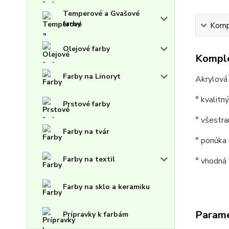
Temperové a Gvašové
farby
Kompl
Olejové farby
Komple
Farby na Linoryt
Akrylová 
° kvalitn
Prstové farby
° všestra
Farby na tvár
° ponúka 
Farby na textil
° vhodná v
Farby na sklo a keramiku
Param
Prípravky k farbám