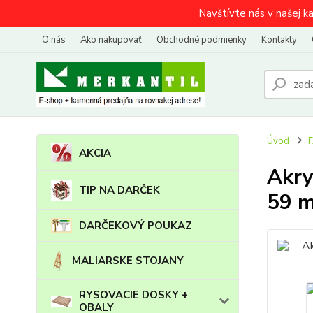
Navštívte nás v našej k
O nás
Ako nakupovať
Obchodné podmienky
Kontakty
Úvod
AKCIA
Akry
TIP NA DARČEK
59 m
DARČEKOVÝ POUKAZ
MALIARSKE STOJANY
RYSOVACIE DOSKY +
OBALY