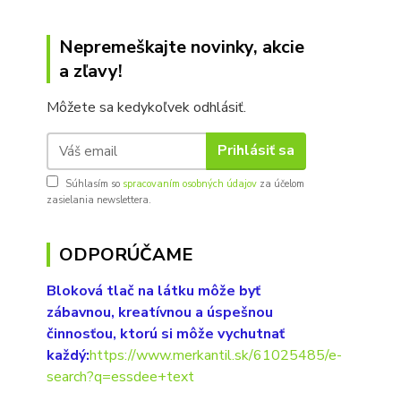
Nepremeškajte novinky, akcie
a zľavy!
Môžete sa kedykoľvek odhlásiť.
Prihlásiť sa
Súhlasím so
spracovaním osobných údajov
za účelom
zasielania newslettera.
ODPORÚČAME
Bloková tlač na látku môže byť
zábavnou, kreatívnou a úspešnou
činnosťou, ktorú si môže vychutnať
každý:
https://www.merkantil.sk/61025485/e-
search?q=essdee+text