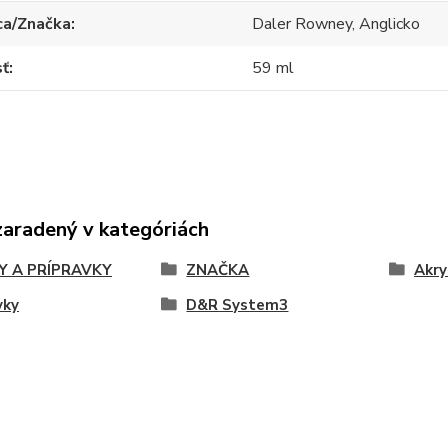
ca/Značka
Daler Rowney, Anglicko
sť
59 ml
zaradený v kategóriách
Y A PRÍPRAVKY
ZNAČKA
Akry
vky
D&R System3