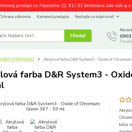
amennej predajni na Palackého 22, 811 02 Bratislava, kde sídli aj 
Ochrana súkromia
Kamenná predajňa
Nechajte sa inšpirovať!
Neviet
Hľadať
0903
Pondel
FARBY A PRÍPRAVKY
Akrylová farba D&R System3 - Oxide of Chromium
lová farba D&R System3 - Oxid
l
Akrylo
Chromi
báze vo
vlastno