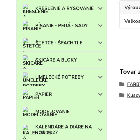
Výrob
KRESLENIE A RYSOVANIE
Veľko
PÍSANIE - PERÁ - SADY
ŠTETCE - ŠPACHTLE
SKICÁRE A BLOKY
Tovar 
UMELECKÉ POTREBY
FARB
PAPIER
Kuso
MODELOVANIE
KALENDÁRE A DIÁRE NA
ROK 2027