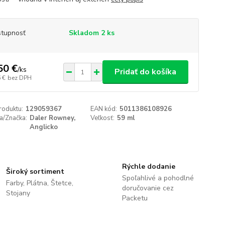
tupnosť
Skladom 2 ks
50 €
/
ks
Pridať do košíka
 €
bez DPH
roduktu:
129059367
EAN kód:
5011386108926
a/Značka:
Daler Rowney,
Veľkosť:
59 ml
Anglicko
Rýchle dodanie
Široký sortiment
Spoľahlivé a pohodlné
Farby, Plátna, Štetce,
doručovanie cez
Stojany
Packetu