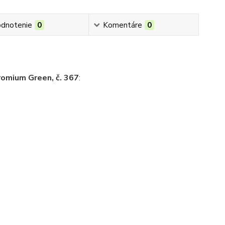
dnotenie
0
Komentáre
0
romium Green, č. 367
: