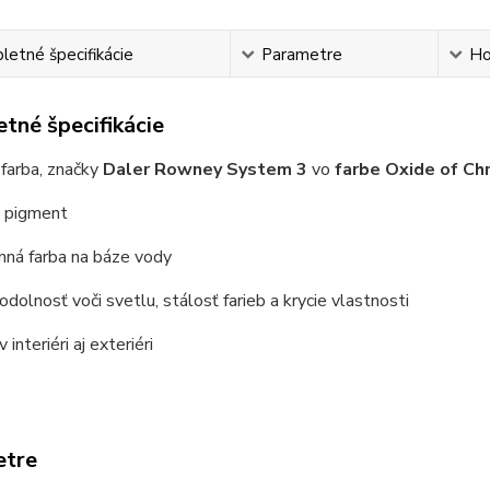
etné špecifikácie
Parametre
Ho
tné špecifikácie
farba, značky
Daler Rowney System 3
vo
farbe Oxide of Ch
ý pigment
nná farba na báze vody
odolnosť voči svetlu, stálosť farieb a krycie vlastnosti
 interiéri aj exteriéri
etre