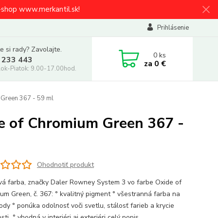
e-shop www.merkantil.sk!
Prihlásenie
e si rady? Zavolajte.
0
ks
 233 443
za
0 €
ok-Piatok: 9.00-17.00hod.
 Green 367 - 59 ml
e of Chromium Green 367 -
Ohodnotiť produkt
vá farba, značky Daler Rowney System 3 vo farbe Oxide of
um Green, č. 367: ° kvalitný pigment ° všestranná farba na
dy ° ponúka odolnosť voči svetlu, stálosť farieb a krycie
sti ° vhodná v interiéri aj exteriéri
celý popis