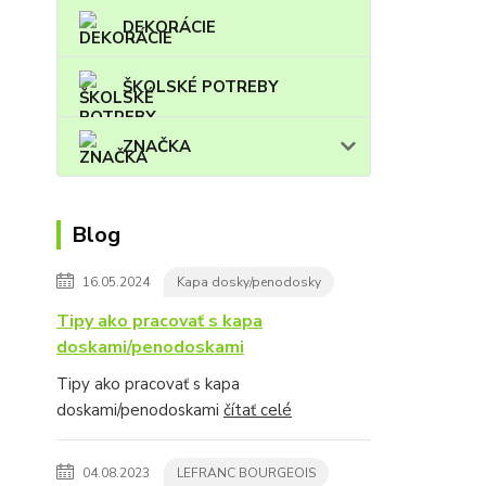
DEKORÁCIE
ŠKOLSKÉ POTREBY
ZNAČKA
Blog
16.05.2024
Kapa dosky/penodosky
Tipy ako pracovať s kapa
doskami/penodoskami
Tipy ako pracovať s kapa
doskami/penodoskami
čítať celé
04.08.2023
LEFRANC BOURGEOIS