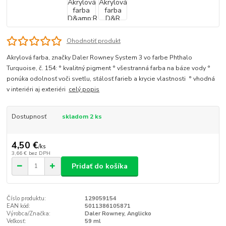
Ohodnotiť produkt
Akrylová farba, značky Daler Rowney System 3 vo farbe Phthalo
Turquoise, č. 154: ° kvalitný pigment ° všestranná farba na báze vody °
ponúka odolnosť voči svetlu, stálosť farieb a krycie vlastnosti ° vhodná
v interiéri aj exteriéri
celý popis
Dostupnosť
skladom 2 ks
4,50 €
/
ks
3,66 €
bez DPH
Pridať do košíka
Číslo produktu:
129059154
EAN kód:
5011386105871
Výrobca/Značka:
Daler Rowney, Anglicko
Veľkosť:
59 ml