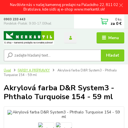
Navštívte nás v našej kamennej predajni na Palackého 22, 811 02
Bratislava, kde sídli aj e-shop www.merkantil.sk!
0
ks
0903 233 443
za
0 €
Pondelok-Piatok: 9.00-17.00hod.
Menu
Hľadať
Úvod
FARBY A PRÍPRAVKY
Akrylová farba D&R System3 - Phthalo
Turquoise 154 - 59 ml
Akrylová farba D&R System3 -
Phthalo Turquoise 154 - 59 ml