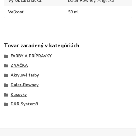
Výrobca/Značka
Daler Rowney, Anglicko
Veľkosť
59 ml
Tovar zaradený v kategóriách
FARBY A PRÍPRAVKY
ZNAČKA
Akrylové farby
Daler-Rowney
Kusovky
D&R System3