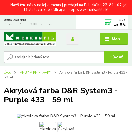
Navštívte nás v našej kamennej predajni na Palackého 22, 811 02
Bratislava, kde sídli aj e-shop www.merkantil.sk!
0
ks
0903 233 443
za
0 €
Pondelok-Piatok: 9.00-17.00hod.
Menu
Hľadať
Úvod
FARBY A PRÍPRAVKY
Akrylová farba D&R System3 - Purple 433 -
59 ml
Akrylová farba D&R System3 -
Purple 433 - 59 ml