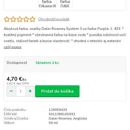
Ohodnotiť produkt
Akrylová farba, značky Daler Rowney System 3 vo farbe Purple, č. 433: °
kvalitný pigment ° všestranná farba na báze vody ° ponúka odolnosť voči
svetlu, stálosť farieb a krycie vlastnosti ° vhodná v interiéri aj exteriéri
celý popis
Dostupnosť
Skladom 2 ks
4,70 €
/
ks
3,82 €
bez DPH
Pridať do košíka
Číslo produktu:
129059433
EAN kód:
5011386105932
Výrobca/Značka:
Daler Rowney, Anglicko
Veľkosť:
59 ml