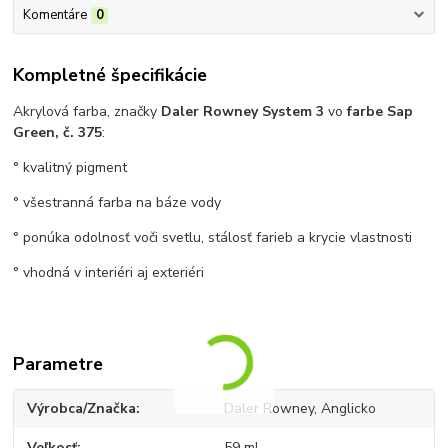
Komentáre
0
Kompletné špecifikácie
Akrylová farba, značky
Daler Rowney System 3
vo
farbe Sap
Green, č. 375
:
° kvalitný pigment
° všestranná farba na báze vody
° ponúka odolnosť voči svetlu, stálosť farieb a krycie vlastnosti
° vhodná v interiéri aj exteriéri
Parametre
Výrobca/Značka
Daler Rowney, Anglicko
Veľkosť
59 ml