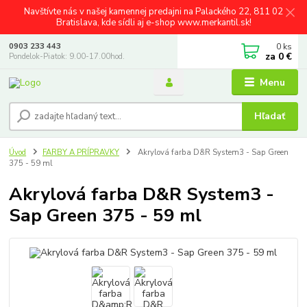
Navštívte nás v našej kamennej predajni na Palackého 22, 811 02
Bratislava, kde sídli aj e-shop www.merkantil.sk!
0
ks
0903 233 443
za
0 €
Pondelok-Piatok: 9.00-17.00hod.
Menu
Hľadať
Úvod
FARBY A PRÍPRAVKY
Akrylová farba D&R System3 - Sap Green
375 - 59 ml
Akrylová farba D&R System3 -
Sap Green 375 - 59 ml