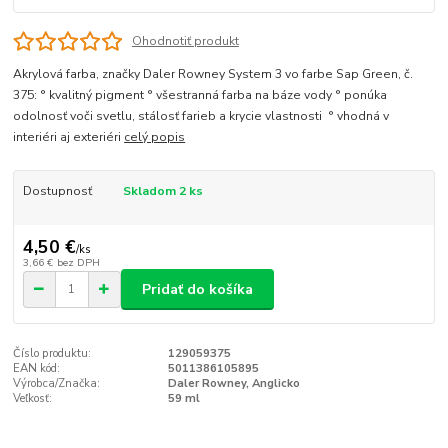
Ohodnotiť produkt
Akrylová farba, značky Daler Rowney System 3 vo farbe Sap Green, č.
375: ° kvalitný pigment ° všestranná farba na báze vody ° ponúka
odolnosť voči svetlu, stálosť farieb a krycie vlastnosti ° vhodná v
interiéri aj exteriéri
celý popis
Dostupnosť
Skladom 2 ks
4,50 €
/
ks
3,66 €
bez DPH
Pridať do košíka
Číslo produktu:
129059375
EAN kód:
5011386105895
Výrobca/Značka:
Daler Rowney, Anglicko
Veľkosť:
59 ml