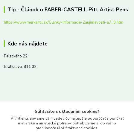
Tip - Článok o FABER-CASTELL Pitt Artist Pens
https://www.merkantil.sk/Clanky-Informacie-Zaujimavosti-a7_0.htm
Kde nás nájdete
Palackého 22
Bratislava, 811 02
Kontakty
Súhlasíte s ukladaním cookies?
www.merkantil.sk
Milí klienti, aby sme vám vedeli čo najlepšie odporúčať a ponúkať
maliarske a umelecké potreby, potrebujeme si do vášho
prehliadača uložiť takzvané cookies.
0903 233 443