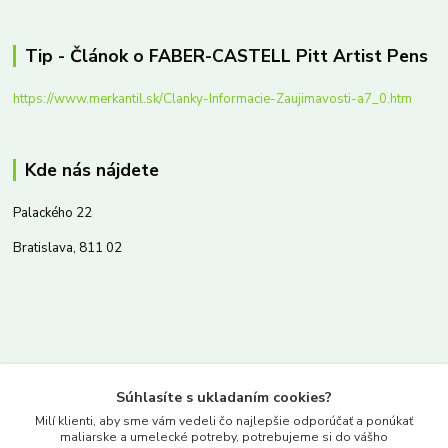
Tip - Článok o FABER-CASTELL Pitt Artist Pens
https://www.merkantil.sk/Clanky-Informacie-Zaujimavosti-a7_0.htm
Kde nás nájdete
Palackého 22
Bratislava, 811 02
Kontakty
Súhlasíte s ukladaním cookies?
www.merkantil.sk
Milí klienti, aby sme vám vedeli čo najlepšie odporúčať a ponúkať
maliarske a umelecké potreby, potrebujeme si do vášho