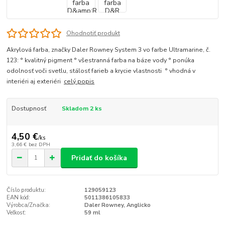
Ohodnotiť produkt
Akrylová farba, značky Daler Rowney System 3 vo farbe Ultramarine, č.
123: ° kvalitný pigment ° všestranná farba na báze vody ° ponúka
odolnosť voči svetlu, stálosť farieb a krycie vlastnosti ° vhodná v
interiéri aj exteriéri
celý popis
Dostupnosť
Skladom 2 ks
4,50 €
/
ks
3,66 €
bez DPH
Pridať do košíka
Číslo produktu:
129059123
EAN kód:
5011386105833
Výrobca/Značka:
Daler Rowney, Anglicko
Veľkosť:
59 ml