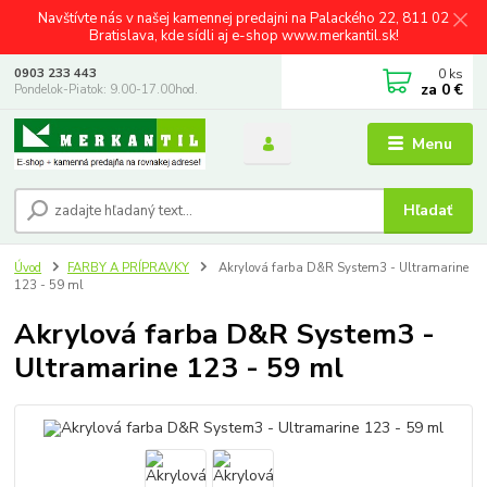
Navštívte nás v našej kamennej predajni na Palackého 22, 811 02
Bratislava, kde sídli aj e-shop www.merkantil.sk!
0
ks
0903 233 443
za
0 €
Pondelok-Piatok: 9.00-17.00hod.
Menu
Hľadať
Úvod
FARBY A PRÍPRAVKY
Akrylová farba D&R System3 - Ultramarine
123 - 59 ml
Akrylová farba D&R System3 -
Ultramarine 123 - 59 ml