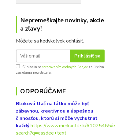
Nepremeškajte novinky, akcie
a zľavy!
Môžete sa kedykoľvek odhlásiť.
Prihlásiť sa
Súhlasím so
spracovaním osobných údajov
za účelom
zasielania newslettera.
ODPORÚČAME
Bloková tlač na látku môže byť
zábavnou, kreatívnou a úspešnou
činnosťou, ktorú si môže vychutnať
každý:
https://www.merkantil.sk/61025485/e-
search?q=essdee+text