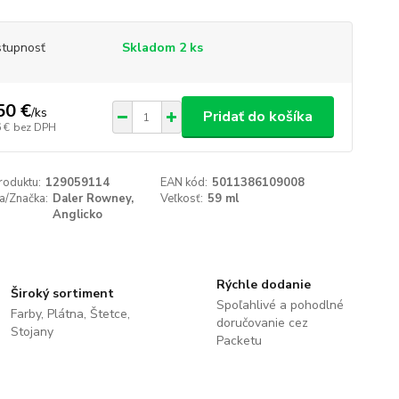
tupnosť
Skladom 2 ks
50 €
/
ks
Pridať do košíka
 €
bez DPH
roduktu:
129059114
EAN kód:
5011386109008
a/Značka:
Daler Rowney,
Veľkosť:
59 ml
Anglicko
Rýchle dodanie
Široký sortiment
Spoľahlivé a pohodlné
Farby, Plátna, Štetce,
doručovanie cez
Stojany
Packetu