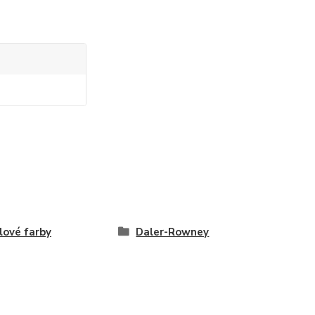
lové farby
Daler-Rowney