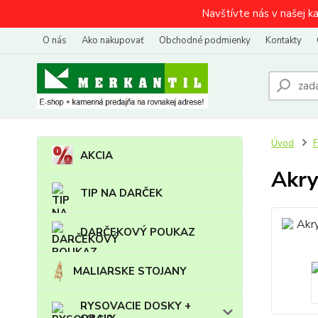
Navštívte nás v našej k
O nás
Ako nakupovať
Obchodné podmienky
Kontakty
Úvod
AKCIA
Akry
TIP NA DARČEK
DARČEKOVÝ POUKAZ
MALIARSKE STOJANY
RYSOVACIE DOSKY +