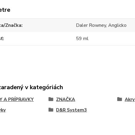
etre
ca/Značka
Daler Rowney, Anglicko
sť
59 ml
zaradený v kategóriách
Y A PRÍPRAVKY
ZNAČKA
Akry
vky
D&R System3