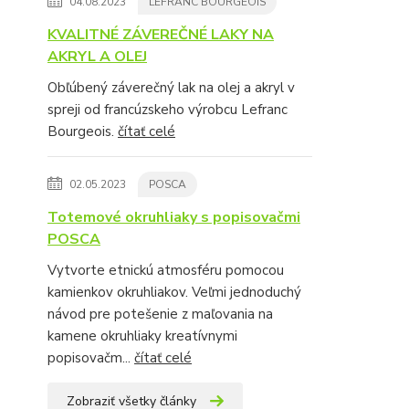
04.08.2023
LEFRANC BOURGEOIS
KVALITNÉ ZÁVEREČNÉ LAKY NA
AKRYL A OLEJ
Obľúbený záverečný lak na olej a akryl v
spreji od francúzskeho výrobcu Lefranc
Bourgeois.
čítať celé
02.05.2023
POSCA
Totemové okruhliaky s popisovačmi
POSCA
Vytvorte etnickú atmosféru pomocou
kamienkov okruhliakov. Veľmi jednoduchý
návod pre potešenie z maľovania na
kamene okruhliaky kreatívnymi
popisovačm...
čítať celé
Zobraziť všetky články