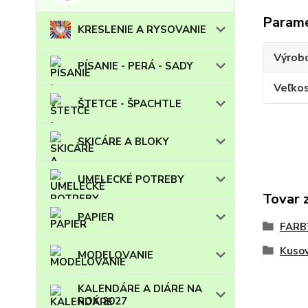
Param
KRESLENIE A RYSOVANIE
Výrob
PÍSANIE - PERÁ - SADY
Veľko
ŠTETCE - ŠPACHTLE
SKICÁRE A BLOKY
UMELECKÉ POTREBY
Tovar 
PAPIER
FARB
Kuso
MODELOVANIE
KALENDÁRE A DIÁRE NA
ROK 2027