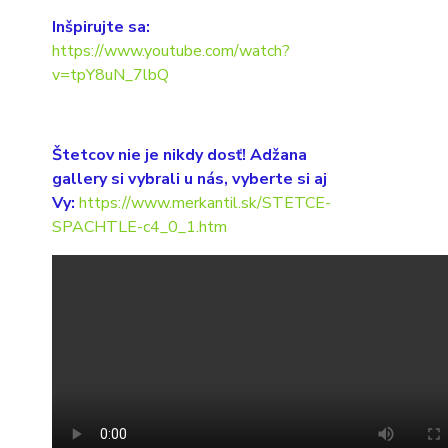
Inšpirujte sa:
https://www.youtube.com/watch?
v=tpY8uN_7lbQ
Štetcov nie je nikdy dosť! Adžana
gallery si vybrali u nás, vyberte si aj
Vy:
https://www.merkantil.sk/STETCE-
SPACHTLE-c4_0_1.htm