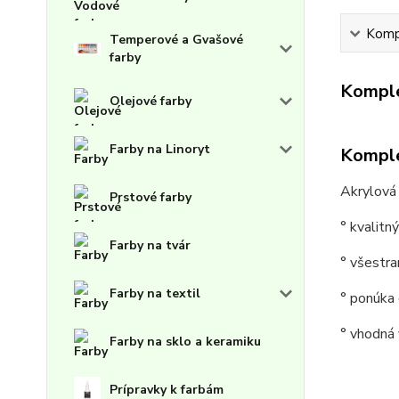
Kompl
Temperové a Gvašové
farby
Komple
Olejové farby
Farby na Linoryt
Komple
Akrylová 
Prstové farby
° kvalitn
Farby na tvár
° všestra
Farby na textil
° ponúka 
° vhodná v
Farby na sklo a keramiku
Prípravky k farbám