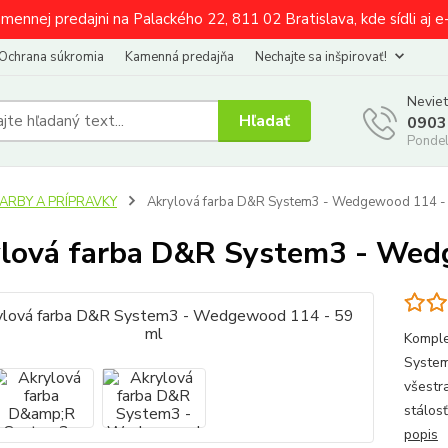
amennej predajni na Palackého 22, 811 02 Bratislava, kde sídli aj 
Ochrana súkromia
Kamenná predajňa
Nechajte sa inšpirovať!
Neviet
Hľadať
0903
Pondel
FARBY A PRÍPRAVKY
Akrylová farba D&R System3 - Wedgewood 114 -
lová farba D&R System3 - Wed
Komple
System
všestr
stálosť
popis