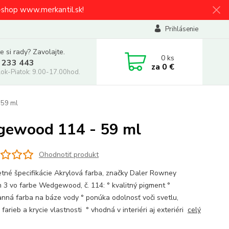
e-shop www.merkantil.sk!
Prihlásenie
e si rady? Zavolajte.
0
ks
 233 443
za
0 €
ok-Piatok: 9.00-17.00hod.
 59 ml
gewood 114 - 59 ml
Ohodnotiť produkt
tné špecifikácie Akrylová farba, značky Daler Rowney
 3 vo farbe Wedgewood, č. 114: ° kvalitný pigment °
anná farba na báze vody ° ponúka odolnosť voči svetlu,
 farieb a krycie vlastnosti ° vhodná v interiéri aj exteriéri
celý