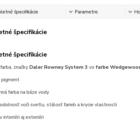
etné špecifikácie
Parametre
Ho
tné špecifikácie
tné špecifikácie
farba, značky
Daler Rowney System 3
vo
farbe Wedgewood,
ý pigment
nná farba na báze vody
odolnosť voči svetlu, stálosť farieb a krycie vlastnosti
 interiéri aj exteriéri