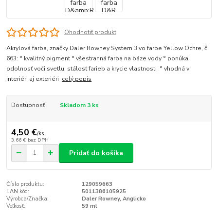
Ohodnotiť produkt
Akrylová farba, značky Daler Rowney System 3 vo farbe Yellow Ochre, č.
663: ° kvalitný pigment ° všestranná farba na báze vody ° ponúka
odolnosť voči svetlu, stálosť farieb a krycie vlastnosti ° vhodná v
interiéri aj exteriéri
celý popis
Dostupnosť
Skladom 3 ks
4,50 €
/
ks
3,66 €
bez DPH
Pridať do košíka
Číslo produktu:
129059663
EAN kód:
5011386105925
Výrobca/Značka:
Daler Rowney, Anglicko
Veľkosť:
59 ml