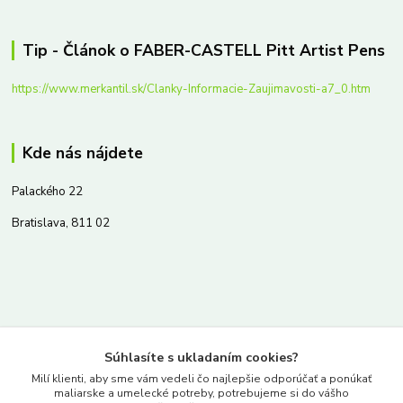
Tip - Článok o FABER-CASTELL Pitt Artist Pens
https://www.merkantil.sk/Clanky-Informacie-Zaujimavosti-a7_0.htm
Kde nás nájdete
Palackého 22
Bratislava, 811 02
Kontakty
Súhlasíte s ukladaním cookies?
www.merkantil.sk
Milí klienti, aby sme vám vedeli čo najlepšie odporúčať a ponúkať
maliarske a umelecké potreby, potrebujeme si do vášho