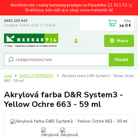
Navštívte nás v našej kamennej predajni na Palackého 22, 811 02
Bratislava, kde sídli aj e-shop www.merkantil.sk!
0
ks
0903 233 443
za
0 €
Pondelok-Piatok: 9.00-17.00hod.
Menu
Hľadať
Úvod
FARBY A PRÍPRAVKY
Akrylová farba D&R System3 - Yellow Ochre
663 - 59 ml
Akrylová farba D&R System3 -
Yellow Ochre 663 - 59 ml