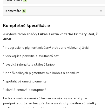
Komentáre
0
Kompletné špecifikácie
Akrylová farba značky
Lukas Terzia
vo
farbe Primary Red, č.
4850
:
° neagresívny pigment miešaný v stredne viskóznej živici
° vynikajúce pokrytie a svetlostálosť
° vysoká intenzita a stálosť farieb
° bez škodlivých pigmentov ako kobalt a cadmium
° spoľahlivé umelé pigmenty
° skvelá cenová dostupnosť
Farbu je možné nanášať takmer na všetky materiály za
predpokladu, že sú bez prachu a mastnoty. Ideálne sú všetky