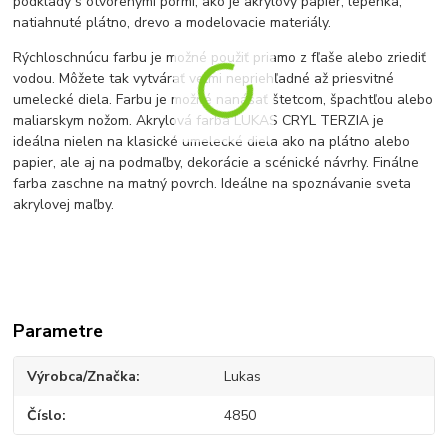
podklady s otvorenými pórmi, ako je akrylový papier, lepenka,
natiahnuté plátno, drevo a modelovacie materiály.
Rýchloschnúcu farbu je možné použiť priamo z fľaše alebo zriediť
vodou. Môžete tak vytvárať veľmi nepriehľadné až priesvitné
umelecké diela. Farbu je možné nanášať štetcom, špachtľou alebo
maliarskym nožom. Akrylová farba LUKAS CRYL TERZIA je
ideálna nielen na klasické umelecké diela ako na plátno alebo
papier, ale aj na podmaľby, dekorácie a scénické návrhy.
Finálne
farba zaschne na matný povrch. Ideálne na spoznávanie sveta
akrylovej maľby.
Parametre
Výrobca/Značka
Lukas
Číslo
4850