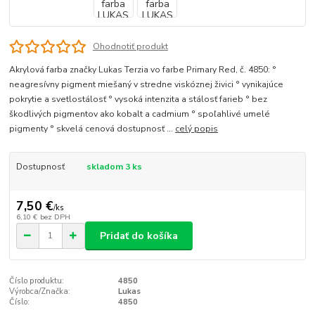
Ohodnotiť produkt
Akrylová farba značky Lukas Terzia vo farbe Primary Red, č. 4850: °
neagresívny pigment miešaný v stredne viskóznej živici ° vynikajúce
pokrytie a svetlostálosť ° vysoká intenzita a stálosť farieb ° bez
škodlivých pigmentov ako kobalt a cadmium ° spoľahlivé umelé
pigmenty ° skvelá cenová dostupnosť ...
celý popis
Dostupnosť
skladom 3 ks
7,50 €
/
ks
6,10 €
bez DPH
Pridať do košíka
Číslo produktu:
4850
Výrobca/Značka:
Lukas
Číslo:
4850