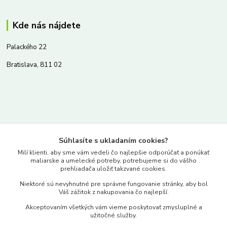
Kde nás nájdete
Palackého 22
Bratislava, 811 02
Kontakty
Súhlasíte s ukladaním cookies?
www.merkantil.sk
Milí klienti, aby sme vám vedeli čo najlepšie odporúčať a ponúkať
maliarske a umelecké potreby, potrebujeme si do vášho
prehliadača uložiť takzvané cookies.
0903 233 443
Niektoré sú nevyhnutné pre správne fungovanie stránky, aby bol
Pondelok-Piatok: 9.00-17.00hod.
Váš zážitok z nakupovania čo najlepší.
objednavky@merkantil-obchod.sk
Akceptovaním všetkých vám vieme poskytovať zmysluplné a
užitočné služby.