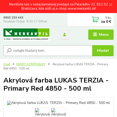
Navštívte nás v našej kamennej predajni na Palackého 22, 811 02
Bratislava, kde sídli aj e-shop www.merkantil.sk!
0
ks
0903 233 443
za
0 €
Pondelok-Piatok: 9.00-17.00hod.
Menu
Hľadať
Úvod
FARBY A PRÍPRAVKY
Akrylová farba LUKAS TERZIA - Primary
Red 4850 - 500 ml
Akrylová farba LUKAS TERZIA -
Primary Red 4850 - 500 ml