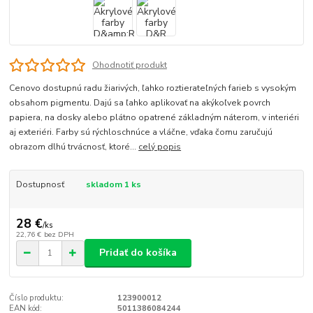
Ohodnotiť produkt
Cenovo dostupnú radu žiarivých, ľahko roztierateľných farieb s vysokým
obsahom pigmentu. Dajú sa ľahko aplikovať na akýkoľvek povrch
papiera, na dosky alebo plátno opatrené základným náterom, v interiéri
aj exteriéri. Farby sú rýchloschnúce a vláčne, vďaka čomu zaručujú
obrazom dlhú trvácnosť, ktoré...
celý popis
Dostupnosť
skladom 1 ks
28 €
/
ks
22,76 €
bez DPH
Pridať do košíka
Číslo produktu:
123900012
EAN kód:
5011386084244