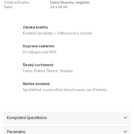
Výrobca/Značka:
Daler Rowney, Anglicko
Sada:
12 x 22 ml
Záruka kvality
Kvalitné produkty + Odbornosť a ochota
Doprava zadarmo
Pri nákupe nad 90 €
Široký sortiment
Farby, Plátna, Štetce, Stojany
Rýchle dodanie
Spoľahlivé a pohodlné doručovanie cez Packetu
Kompletné špecifikácie
Parametre