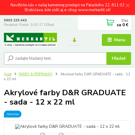
Navštívte nás v našej kamennej predajni na Palackého 22, 811 02
Bratislava, kde sídli aj e-shop www.merkantil.sk!
0
ks
0903 233 443
za
0 €
Pondelok-Piatok: 9.00-17.00hod.
Menu
Hľadať
Úvod
FARBY A PRÍPRAVKY
Akrylové farby D&R GRADUATE - sada - 12
x 22 ml
Akrylové farby D&R GRADUATE
- sada - 12 x 22 ml
Novinka