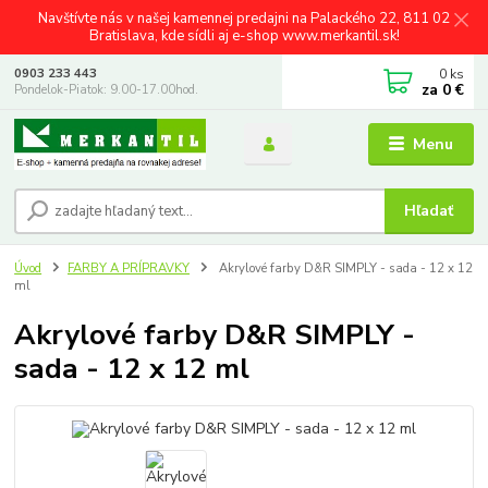
Navštívte nás v našej kamennej predajni na Palackého 22, 811 02
Bratislava, kde sídli aj e-shop www.merkantil.sk!
0
ks
0903 233 443
za
0 €
Pondelok-Piatok: 9.00-17.00hod.
Menu
Hľadať
Úvod
FARBY A PRÍPRAVKY
Akrylové farby D&R SIMPLY - sada - 12 x 12
ml
Akrylové farby D&R SIMPLY -
sada - 12 x 12 ml