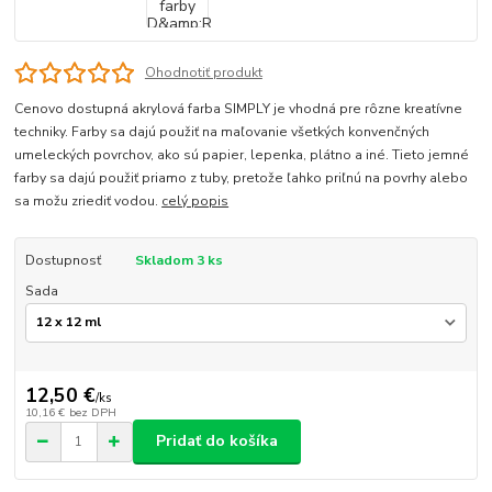
Ohodnotiť produkt
Cenovo dostupná akrylová farba SIMPLY je vhodná pre rôzne kreatívne
techniky. Farby sa dajú použiť na maľovanie všetkých konvenčných
umeleckých povrchov, ako sú papier, lepenka, plátno a iné. Tieto jemné
farby sa dajú použiť priamo z tuby, pretože ľahko priľnú na povrhy alebo
sa možu zriediť vodou.
celý popis
Dostupnosť
Skladom 3 ks
Sada
12,50 €
/
ks
10,16 €
bez DPH
Pridať do košíka