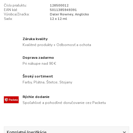
Číslo produktu:
126500012
EAN kód:
5011385949391
Výrobca/Značka:
Daler Rowney, Anglicko
Sada:
12 x 12 ml
Záruka kvality
Kvalitné produkty + Odbornosť a ochota
Doprava zadarmo
Pri nákupe nad 90 €
Široký sortiment
Farby, Plátna, Štetce, Stojany
Rýchle dodanie
Spoľahlivé a pohodlné doručovanie cez Packetu
Kompletné špecifikácie