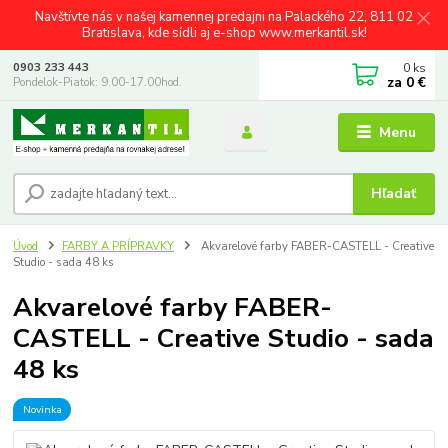
Navštívte nás v našej kamennej predajni na Palackého 22, 811 02
Bratislava, kde sídli aj e-shop www.merkantil.sk!
0
ks
0903 233 443
za
0 €
Pondelok-Piatok: 9.00-17.00hod.
Menu
Hľadať
Úvod
FARBY A PRÍPRAVKY
Akvarelové farby FABER-CASTELL - Creative
Studio - sada 48 ks
Akvarelové farby FABER-
CASTELL - Creative Studio - sada
48 ks
Novinka