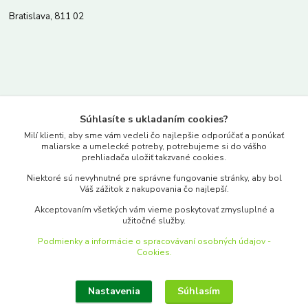
Bratislava, 811 02
Kontakty
Súhlasíte s ukladaním cookies?
www.merkantil.sk
Milí klienti, aby sme vám vedeli čo najlepšie odporúčať a ponúkať
maliarske a umelecké potreby, potrebujeme si do vášho
prehliadača uložiť takzvané cookies.
0903 233 443
Niektoré sú nevyhnutné pre správne fungovanie stránky, aby bol
Pondelok-Piatok: 9.00-17.00hod.
Váš zážitok z nakupovania čo najlepší.
objednavky@merkantil-obchod.sk
Akceptovaním všetkých vám vieme poskytovať zmysluplné a
užitočné služby.
Podmienky a informácie o spracovávaní osobných údajov -
Cookies.
Nastavenia
Súhlasím
Upraviť zber cookies.