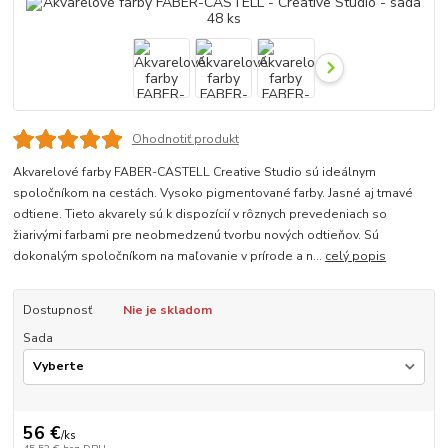
Ohodnotiť produkt
Akvarelové farby FABER-CASTELL Creative Studio sú ideálnym
spoločníkom na cestách. Vysoko pigmentované farby. Jasné aj tmavé
odtiene. Tieto akvarely sú k dispozícií v rôznych prevedeniach so
žiarivými farbami pre neobmedzenú tvorbu nových odtieňov. Sú
dokonalým spoločníkom na maľovanie v prírode a n...
celý popis
Dostupnosť
Nie je skladom
Sada
56 €
/
ks