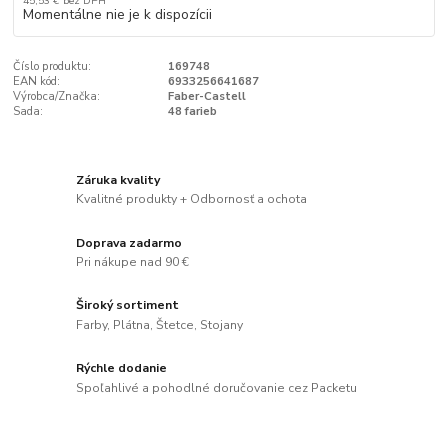
45,53 €
bez DPH
Momentálne nie je k dispozícii
Číslo produktu:
169748
EAN kód:
6933256641687
Výrobca/Značka:
Faber-Castell
Sada:
48 farieb
Záruka kvality
Kvalitné produkty + Odbornosť a ochota
Doprava zadarmo
Pri nákupe nad 90 €
Široký sortiment
Farby, Plátna, Štetce, Stojany
Rýchle dodanie
Spoľahlivé a pohodlné doručovanie cez Packetu