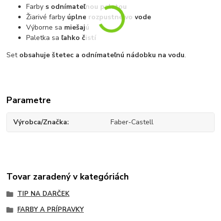
Farby
s odnímateľnou paletou
Žiarivé farby
úplne rozpustné vo vode
Výborne sa
miešajú
Paletka sa
ľahko čistí
Set
obsahuje štetec a odnímateľnú nádobku na vodu
.
Parametre
Výrobca/Značka
Faber-Castell
Tovar zaradený v kategóriách
TIP NA DARČEK
FARBY A PRÍPRAVKY