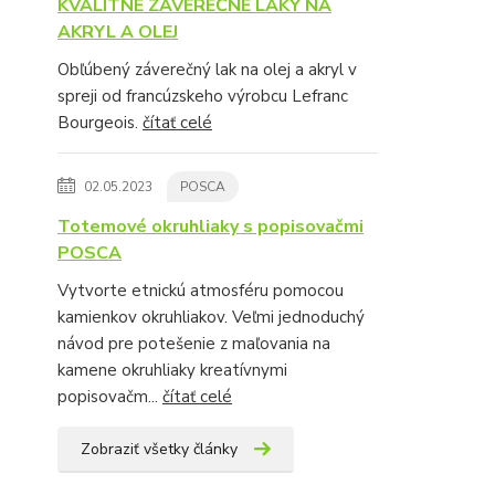
KVALITNÉ ZÁVEREČNÉ LAKY NA
AKRYL A OLEJ
Obľúbený záverečný lak na olej a akryl v
spreji od francúzskeho výrobcu Lefranc
Bourgeois.
čítať celé
02.05.2023
POSCA
Totemové okruhliaky s popisovačmi
POSCA
Vytvorte etnickú atmosféru pomocou
kamienkov okruhliakov. Veľmi jednoduchý
návod pre potešenie z maľovania na
kamene okruhliaky kreatívnymi
popisovačm...
čítať celé
Zobraziť všetky články