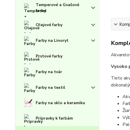
Temperové a Gvašové
farby
Kompl
Olejové farby
Farby na Linoryt
Komple
Akvarelo
Prstové farby
Vysoko 
Farby na tvár
Tieto akv
dokonalý
Farby na textil
Akv
Farby na sklo a keramiku
Far
Žia
Výb
Prípravky k farbám
Pal