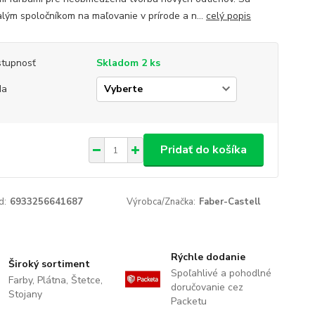
lým spoločníkom na maľovanie v prírode a n...
celý popis
tupnosť
Skladom 2 ks
da
Pridať do košíka
d:
6933256641687
Výrobca/Značka:
Faber-Castell
Rýchle dodanie
Široký sortiment
Spoľahlivé a pohodlné
Farby, Plátna, Štetce,
doručovanie cez
Stojany
Packetu