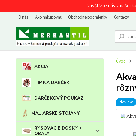
Navštívte nás v našej k
O nás
Ako nakupovať
Obchodné podmienky
Kontakty
Úvod
AKCIA
Akva
TIP NA DARČEK
rôzn
DARČEKOVÝ POUKAZ
Novinka
MALIARSKE STOJANY
RYSOVACIE DOSKY +
OBALY