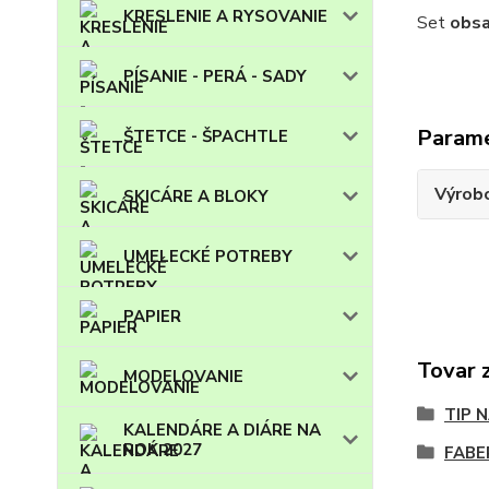
KRESLENIE A RYSOVANIE
Set
obsa
PÍSANIE - PERÁ - SADY
Param
ŠTETCE - ŠPACHTLE
Výrob
SKICÁRE A BLOKY
UMELECKÉ POTREBY
PAPIER
Tovar 
MODELOVANIE
TIP 
KALENDÁRE A DIÁRE NA
ROK 2027
FABE