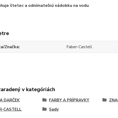
huje štetec a odnímateľnú nádobku na vodu
.
etre
ca/Značka
Faber-Castell
zaradený v kategóriách
NA DARČEK
FARBY A PRÍPRAVKY
ZNA
R-CASTELL
Sady