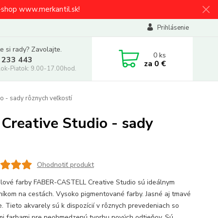
e-shop www.merkantil.sk!
Prihlásenie
e si rady? Zavolajte.
0
ks
 233 443
za
0 €
ok-Piatok: 9.00-17.00hod.
 - sady rôznych veľkostí
reative Studio - sady
Ohodnotiť produkt
lové farby FABER-CASTELL Creative Studio sú ideálnym
níkom na cestách. Vysoko pigmentované farby. Jasné aj tmavé
e. Tieto akvarely sú k dispozícií v rôznych prevedeniach so
ými farbami pre neobmedzenú tvorbu nových odtieňov. Sú