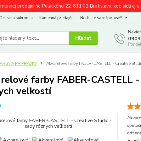
amennej predajni na Palackého 22, 811 02 Bratislava, kde sídli aj 
Ochrana súkromia
Kamenná predajňa
Nechajte sa inšpirovať!
Neviet
Hľadať
0903
Pondel
FARBY A PRÍPRAVKY
Akvarelové farby FABER-CASTELL - Creative Studio
relové farby FABER-CASTELL - C
ych veľkostí
Akvare
spoloč
odtien
žiariv