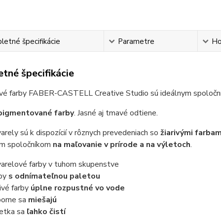
etné špecifikácie
Parametre
Ho
tné špecifikácie
vé farby FABER-CASTELL Creative Studio sú ideálnym spoloční
pigmentované farby
. Jasné aj tmavé odtiene.
arely sú k dispozícií v rôznych prevedeniach so
žiarivými farba
m spoločníkom
na maľovanie v prírode a na výletoch
.
arelové farby v tuhom skupenstve
by
s odnímateľnou paletou
rivé farby
úplne rozpustné vo vode
orne sa
miešajú
etka sa
ľahko čistí