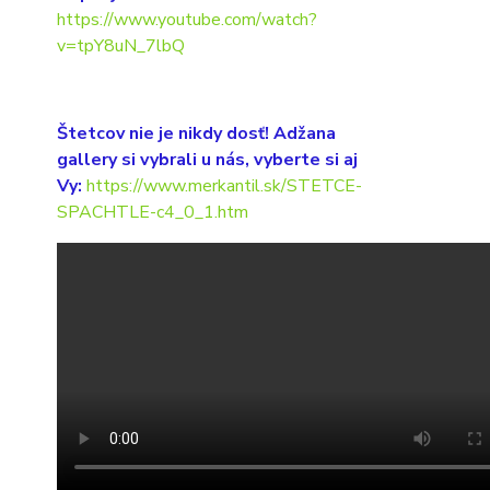
https://www.youtube.com/watch?
v=tpY8uN_7lbQ
Štetcov nie je nikdy dosť! Adžana
gallery si vybrali u nás, vyberte si aj
Vy:
https://www.merkantil.sk/STETCE-
SPACHTLE-c4_0_1.htm