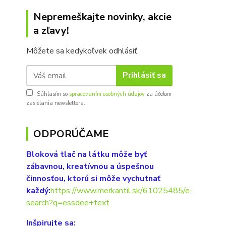
Nepremeškajte novinky, akcie
a zľavy!
Môžete sa kedykoľvek odhlásiť.
Prihlásiť sa
Súhlasím so
spracovaním osobných údajov
za účelom
zasielania newslettera.
ODPORÚČAME
Bloková tlač na látku môže byť
zábavnou, kreatívnou a úspešnou
činnosťou, ktorú si môže vychutnať
každý:
https://www.merkantil.sk/61025485/e-
search?q=essdee+text
Inšpirujte sa: