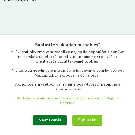
Kontakty
Súhlasíte s ukladaním cookies?
www.merkantil.sk
Milí klienti, aby sme vám vedeli čo najlepšie odporúčať a ponúkať
maliarske a umelecké potreby, potrebujeme si do vášho
prehliadača uložiť takzvané cookies.
0903 233 443
Niektoré sú nevyhnutné pre správne fungovanie stránky, aby bol
Pondelok-Piatok: 9.00-17.00hod.
Váš zážitok z nakupovania čo najlepší.
objednavky@merkantil-obchod.sk
Akceptovaním všetkých vám vieme poskytovať zmysluplné a
užitočné služby.
Podmienky a informácie o spracovávaní osobných údajov -
Cookies.
Nastavenia
Súhlasím
Upraviť zber cookies.