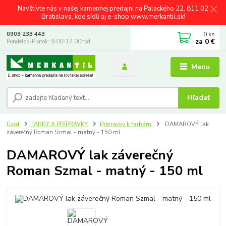
Navštívte nás v našej kamennej predajni na Palackého 22, 811 02
Bratislava, kde sídli aj e-shop www.merkantil.sk!
0
ks
0903 233 443
za
0 €
Pondelok-Piatok: 9.00-17.00hod.
Menu
Hľadať
Úvod
FARBY A PRÍPRAVKY
Prípravky k farbám
DAMAROVÝ lak
záverečný Roman Szmal - matný - 150 ml
DAMAROVÝ lak záverečný
Roman Szmal - matný - 150 ml