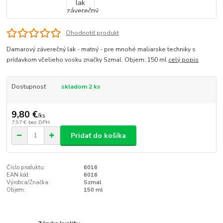
Ohodnotiť produkt
Damarový záverečný lak - matný - pre mnohé maliarske techniky s
prídavkom včelieho vosku značky Szmal. Objem: 150 ml
celý popis
Dostupnosť
skladom 2 ks
9,80 €
/
ks
7,97 €
bez DPH
Pridať do košíka
Číslo produktu:
6016
EAN kód:
6016
Výrobca/Značka:
Szmal
Objem:
150 ml