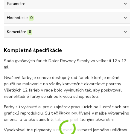
Parametre
Hodnotenie
0
Komentáre
0
Kompletné špecifikácie
Sada gvašových farieb Daler Rowney Simply vo veľkosti 12 x 12
ml.
Gvašové farby je cenovo dostupný rad farieb, ktoré je možné
použiť na maľovanie na všetky konvenčné akvarelové povrchy.
Všetkých 12 farieb v rade bolo vyvinutých tak, aby poskytovali
nepriehľadné farby so silnou krycou schopnosťou.
Farby sú vyvinuté aj pre dizajnérov pracujúcich na ilustráciách pre
grafickú reprodukciu. Sú tiež široko používané v maľbe výtvarného
umenia, a to ako samotné, tak aj s priehľadnými akvarelmi.
Vysokokvalitné pigmenty a reflexné vlastnosti jemného uhličitanu