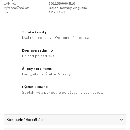
EAN kód:
5011386084510
Výrobca/Značka:
Daler Rowney, Anglicko
Sada:
12 x 12 ml
Záruka kvality
Kvalitné produkty + Odbornosť a ochota
Doprava zadarmo
Pri nákupe nad 90 €
Široký sortiment
Farby, Plátna, Štetce, Stojany
Rýchle dodanie
Spoľahlivé a pohodlné doručovanie cez Packetu
Kompletné špecifikácie