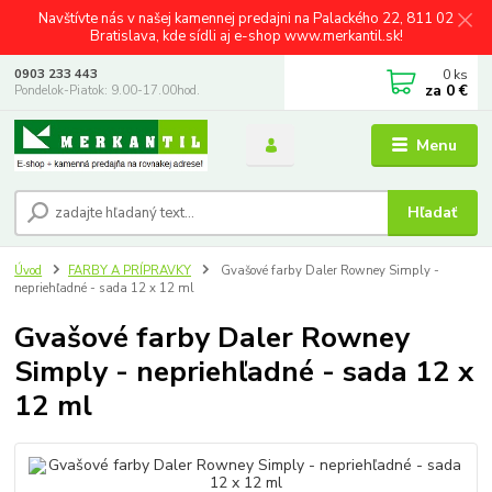
Navštívte nás v našej kamennej predajni na Palackého 22, 811 02
Bratislava, kde sídli aj e-shop www.merkantil.sk!
0
ks
0903 233 443
za
0 €
Pondelok-Piatok: 9.00-17.00hod.
Menu
Hľadať
Úvod
FARBY A PRÍPRAVKY
Gvašové farby Daler Rowney Simply -
nepriehľadné - sada 12 x 12 ml
Gvašové farby Daler Rowney
Simply - nepriehľadné - sada 12 x
12 ml