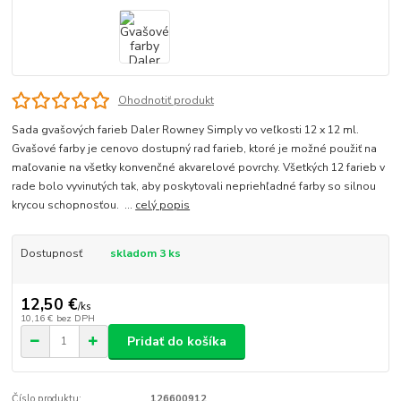
Ohodnotiť produkt
Sada gvašových farieb Daler Rowney Simply vo veľkosti 12 x 12 ml.
Gvašové farby je cenovo dostupný rad farieb, ktoré je možné použiť na
maľovanie na všetky konvenčné akvarelové povrchy. Všetkých 12 farieb v
rade bolo vyvinutých tak, aby poskytovali nepriehľadné farby so silnou
krycou schopnosťou. ...
celý popis
Dostupnosť
skladom 3 ks
12,50 €
/
ks
10,16 €
bez DPH
Pridať do košíka
Číslo produktu:
126600912