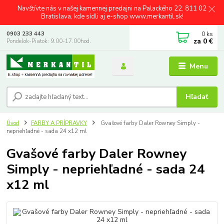
Navštívte nás v našej kamennej predajni na Palackého 22, 811 02
Bratislava, kde sídli aj e-shop www.merkantil.sk!
0
ks
0903 233 443
za
0 €
Pondelok-Piatok: 9.00-17.00hod.
Menu
Hľadať
Úvod
FARBY A PRÍPRAVKY
Gvašové farby Daler Rowney Simply -
nepriehľadné - sada 24 x12 ml
Gvašové farby Daler Rowney
Simply - nepriehľadné - sada 24
x12 ml