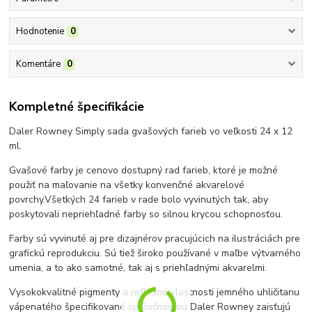
Hodnotenie
0
Komentáre
0
Kompletné špecifikácie
Daler Rowney Simply sada gvašových farieb vo veľkosti 24 x 12
ml.
Gvašové farby je cenovo dostupný rad farieb, ktoré je možné
použiť na maľovanie na všetky konvenčné akvarelové
povrchy.
Všetkých 24 farieb v rade bolo vyvinutých tak, aby
poskytovali nepriehľadné farby so silnou krycou schopnosťou.
Farby sú vyvinuté aj pre dizajnérov pracujúcich na ilustráciách pre
grafickú reprodukciu. Sú tiež široko používané v maľbe výtvarného
umenia, a to ako samotné, tak aj s priehľadnými akvarelmi.
Vysokokvalitné pigmenty a reflexné vlastnosti jemného uhličitanu
vápenatého špecifikované spoločnosťou Daler Rowney zaisťujú