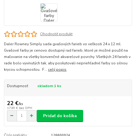
Ohodnotiť produkt
Daler Rowney Simply sada gvašových farieb vo veľkosti 24 x 12 ml.
Gvašové farby je cenovo dostupný rad farieb, ktoré je možné použiť na
maľovanie na všetky konvenčné akvarelové povrchy. Všetkých 24 farieb v
rade bolo vyvinutých tak, aby poskytovali nepriehľadné farby so silnou
krycou schopnosťou. F...
celý popis
Dostupnosť
skladom 1 ks
22 €
/
ks
17,89 €
bez DPH
Pridať do košíka
Číslo produktu:
126600924