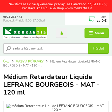
Navštívte nás v našej kamennej predajni na Palackého 22, 811 02
Bratislava, kde sídli aj e-shop www.merkantil.sk!
0
ks
0903 233 443
za
0 €
Pondelok-Piatok: 9.00-17.00hod.
Menu
Hľadať
Úvod
FARBY A PRÍPRAVKY
Médium Retardateur Liquide LEFRANC
BOURGEOIS - MAT - 120 ml
Médium Retardateur Liquide
LEFRANC BOURGEOIS - MAT -
120 ml