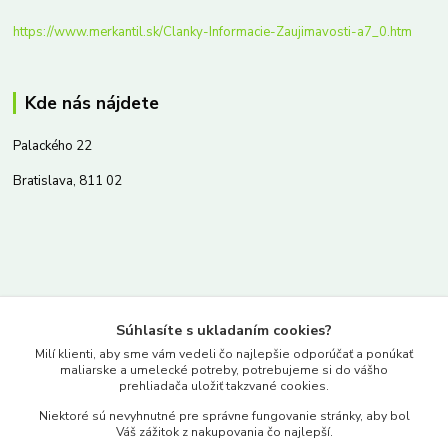
https://www.merkantil.sk/Clanky-Informacie-Zaujimavosti-a7_0.htm
Kde nás nájdete
Palackého 22
Bratislava, 811 02
Kontakty
Súhlasíte s ukladaním cookies?
www.merkantil.sk
Milí klienti, aby sme vám vedeli čo najlepšie odporúčať a ponúkať
maliarske a umelecké potreby, potrebujeme si do vášho
prehliadača uložiť takzvané cookies.
0903 233 443
Niektoré sú nevyhnutné pre správne fungovanie stránky, aby bol
Pondelok-Piatok: 9.00-17.00hod.
Váš zážitok z nakupovania čo najlepší.