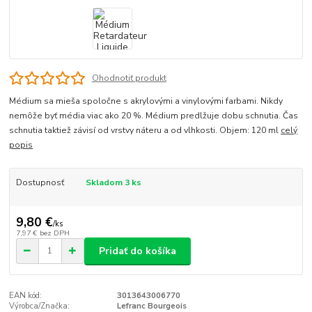
Ohodnotiť produkt
Médium sa mieša spoločne s akrylovými a vinylovými farbami. Nikdy
nemôže byť média viac ako 20 %. Médium predlžuje dobu schnutia. Čas
schnutia taktiež závisí od vrstvy náteru a od vlhkosti. Objem: 120 ml
celý
popis
Dostupnosť
Skladom 3 ks
9,80 €
/
ks
7,97 €
bez DPH
Pridať do košíka
EAN kód:
3013643006770
Výrobca/Značka:
Lefranc Bourgeois