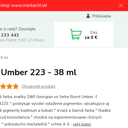
e-shop www.merkantil.sk!
Prihlásenie
e si rady? Zavolajte.
0
ks
 233 443
za
0 €
ok-Piatok: 9.00-17.00hod.
38 ml
 Umber 223 - 38 ml
Ohodnotiť produkt
á farba značky D&R Georgian vo farbe Burnt Umber, č.
223: ° poskytuje vysoké vyťaženie pigmentov, obsahujúce aj
né pigmenty kadmium a kobalt ° trvalá a žiarivá farba ° hladká
ová konzistencia ° vhodná na experimentovanie rôznych
k ° jednoducho miešateľná ° schne 4-5...
celý popis