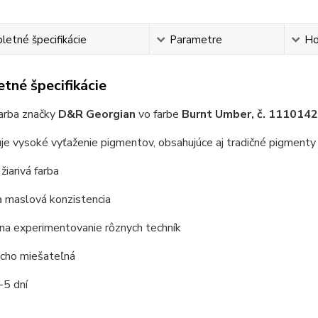
etné špecifikácie
Parametre
Ho
tné špecifikácie
farba značky
D&R Georgian
vo farbe
Burnt Umber, č. 111014
je vysoké vyťaženie pigmentov, obsahujúce aj tradičné pigment
 žiarivá farba
a maslová konzistencia
na experimentovanie rôznych techník
ucho miešateľná
-5 dní