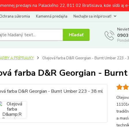
amennej predajni na Palackého 22, 811 02 Bratislava, kde sídli aj 
Ochrana súkromia
Kamenná predajňa
Nechajte sa inšpirovať!
Neviet
Hľadať
0903
Pondel
FARBY A PRÍPRAVKY
Olejová farba D&R Georgian - Burnt Umber 223 - 
ová farba D&R Georgian - Burnt
Olejov
111014
tradič
a masl
techní