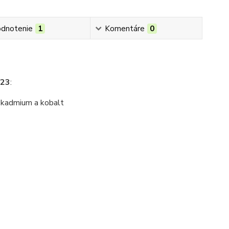
dnotenie
1
Komentáre
0
223
:
y kadmium a kobalt