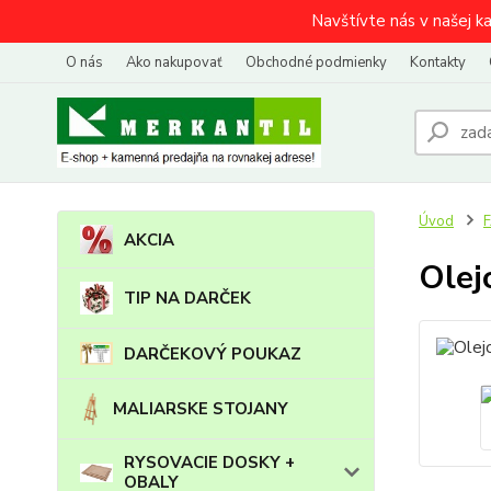
Navštívte nás v našej k
O nás
Ako nakupovať
Obchodné podmienky
Kontakty
Úvod
AKCIA
Olej
TIP NA DARČEK
DARČEKOVÝ POUKAZ
MALIARSKE STOJANY
RYSOVACIE DOSKY +
OBALY