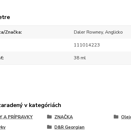
etre
ca/Značka
Daler Rowney, Anglicko
111014223
sť
38 ml
zaradený v kategóriách
Y A PRÍPRAVKY
ZNAČKA
Olej
vky
D&R Georgian