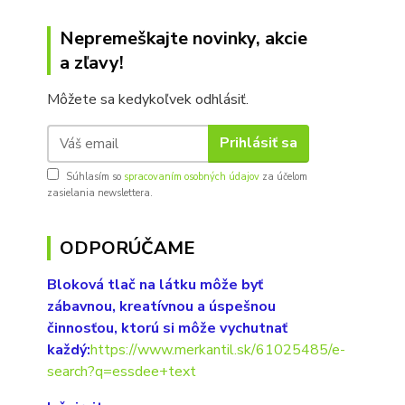
Nepremeškajte novinky, akcie
a zľavy!
Môžete sa kedykoľvek odhlásiť.
Prihlásiť sa
Súhlasím so
spracovaním osobných údajov
za účelom
zasielania newslettera.
ODPORÚČAME
Bloková tlač na látku môže byť
zábavnou, kreatívnou a úspešnou
činnosťou, ktorú si môže vychutnať
každý:
https://www.merkantil.sk/61025485/e-
search?q=essdee+text