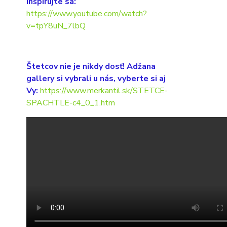
Inšpirujte sa:
https://www.youtube.com/watch?
v=tpY8uN_7lbQ
Štetcov nie je nikdy dosť! Adžana
gallery si vybrali u nás, vyberte si aj
Vy:
https://www.merkantil.sk/STETCE-
SPACHTLE-c4_0_1.htm