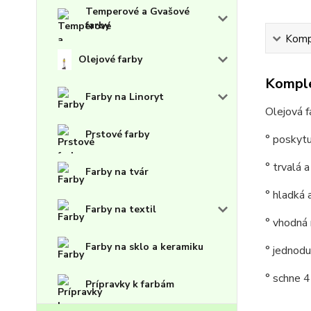
Temperové a Gvašové
farby
Kompl
Olejové farby
Komple
Farby na Linoryt
Olejová 
Prstové farby
° poskytu
° trvalá a
Farby na tvár
° hladká 
Farby na textil
° vhodná 
Farby na sklo a keramiku
° jednod
° schne 4
Prípravky k farbám