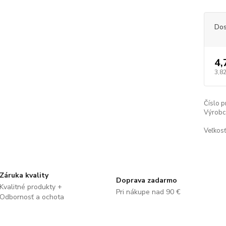
Dos
4,
3,82
Číslo p
Výrobc
Veľkosť
Záruka kvality
Doprava zadarmo
Kvalitné produkty +
Pri nákupe nad 90 €
Odbornosť a ochota