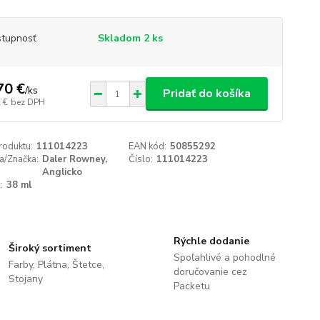
tupnosť
Skladom 2 ks
70 €
/
ks
Pridať do košíka
 €
bez DPH
roduktu:
111014223
EAN kód:
50855292
a/Značka:
Daler Rowney,
Číslo:
111014223
Anglicko
:
38 ml
Rýchle dodanie
Široký sortiment
Spoľahlivé a pohodlné
Farby, Plátna, Štetce,
doručovanie cez
Stojany
Packetu