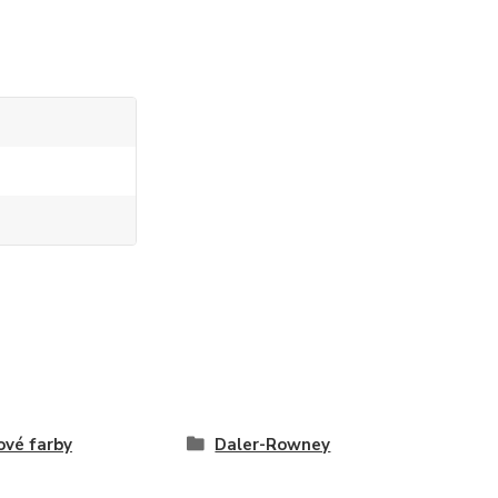
ové farby
Daler-Rowney