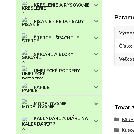
KRESLENIE A RYSOVANIE
Param
PÍSANIE - PERÁ - SADY
Výrob
ŠTETCE - ŠPACHTLE
Číslo
SKICÁRE A BLOKY
Veľko
UMELECKÉ POTREBY
PAPIER
MODELOVANIE
Tovar 
KALENDÁRE A DIÁRE NA
FARB
ROK 2027
Kuso