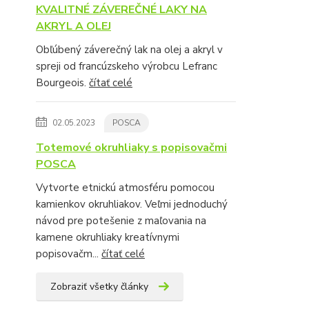
KVALITNÉ ZÁVEREČNÉ LAKY NA
AKRYL A OLEJ
Obľúbený záverečný lak na olej a akryl v
spreji od francúzskeho výrobcu Lefranc
Bourgeois.
čítať celé
02.05.2023
POSCA
Totemové okruhliaky s popisovačmi
POSCA
Vytvorte etnickú atmosféru pomocou
kamienkov okruhliakov. Veľmi jednoduchý
návod pre potešenie z maľovania na
kamene okruhliaky kreatívnymi
popisovačm...
čítať celé
Zobraziť všetky články