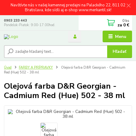
Navštívte nás v našej kamennej predajni na Palackého 22, 811 02
Bratislava, kde sídli aj e-shop www.merkantil.sk!
0
ks
0903 233 443
za
0 €
Pondelok-Piatok: 9.00-17.00hod.
Menu
Hľadať
Úvod
FARBY A PRÍPRAVKY
Olejová farba D&R Georgian - Cadmium
Red (Hue) 502 - 38 ml
Olejová farba D&R Georgian -
Cadmium Red (Hue) 502 - 38 ml