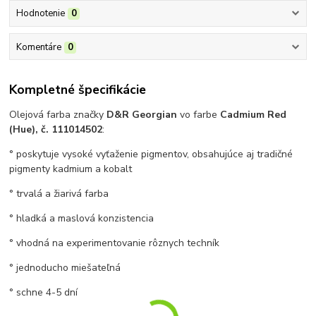
Hodnotenie
0
Komentáre
0
Kompletné špecifikácie
Olejová farba značky
D&R Georgian
vo farbe
Cadmium Red
(Hue), č. 111014502
:
° poskytuje vysoké vyťaženie pigmentov, obsahujúce aj tradičné
pigmenty kadmium a kobalt
° trvalá a žiarivá farba
° hladká a maslová konzistencia
° vhodná na experimentovanie rôznych techník
° jednoducho miešateľná
° schne 4-5 dní