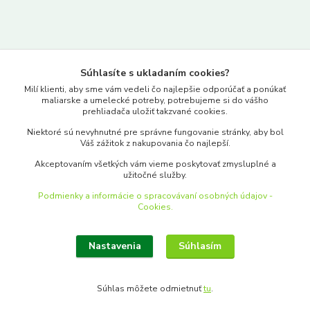
Kontakty
Súhlasíte s ukladaním cookies?
www.merkantil.sk
Milí klienti, aby sme vám vedeli čo najlepšie odporúčať a ponúkať
maliarske a umelecké potreby, potrebujeme si do vášho
prehliadača uložiť takzvané cookies.
0903 233 443
Niektoré sú nevyhnutné pre správne fungovanie stránky, aby bol
Pondelok-Piatok: 9.00-17.00hod.
Váš zážitok z nakupovania čo najlepší.
objednavky@merkantil-obchod.sk
Akceptovaním všetkých vám vieme poskytovať zmysluplné a
užitočné služby.
Podmienky a informácie o spracovávaní osobných údajov -
Cookies.
Nastavenia
Súhlasím
Upraviť zber cookies.
Súhlas môžete odmietnuť
tu
.
Vytvorené na
Eshop-rychlo.sk