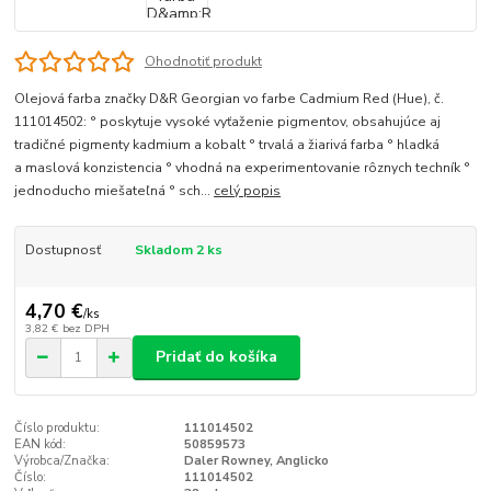
Ohodnotiť produkt
Olejová farba značky D&R Georgian vo farbe Cadmium Red (Hue), č.
111014502: ° poskytuje vysoké vyťaženie pigmentov, obsahujúce aj
tradičné pigmenty kadmium a kobalt ° trvalá a žiarivá farba ° hladká
a maslová konzistencia ° vhodná na experimentovanie rôznych techník °
jednoducho miešateľná ° sch...
celý popis
Dostupnosť
Skladom 2 ks
4,70 €
/
ks
3,82 €
bez DPH
Pridať do košíka
Číslo produktu:
111014502
EAN kód:
50859573
Výrobca/Značka:
Daler Rowney, Anglicko
Číslo:
111014502