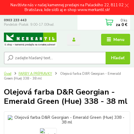
Navštívte nás v našej kamennej predajni na Palackého 22, 811 02
Bratislava, kde sídli aj e-shop www.merkantil.sk!
0
ks
0903 233 443
za
0 €
Pondelok-Piatok: 9.00-17.00hod.
Menu
Hľadať
Úvod
FARBY A PRÍPRAVKY
Olejová farba D&R Georgian - Emerald
Green (Hue) 338 - 38 ml
Olejová farba D&R Georgian -
Emerald Green (Hue) 338 - 38 ml