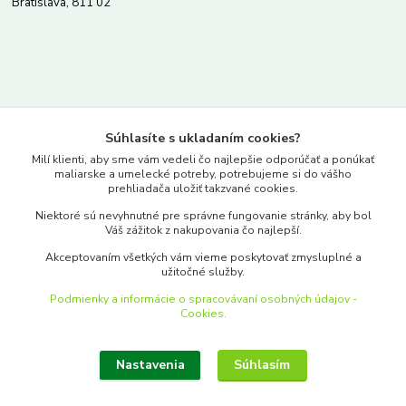
Bratislava, 811 02
Kontakty
Súhlasíte s ukladaním cookies?
www.merkantil.sk
Milí klienti, aby sme vám vedeli čo najlepšie odporúčať a ponúkať
maliarske a umelecké potreby, potrebujeme si do vášho
prehliadača uložiť takzvané cookies.
0903 233 443
Niektoré sú nevyhnutné pre správne fungovanie stránky, aby bol
Pondelok-Piatok: 9.00-17.00hod.
Váš zážitok z nakupovania čo najlepší.
objednavky@merkantil-obchod.sk
Akceptovaním všetkých vám vieme poskytovať zmysluplné a
užitočné služby.
Podmienky a informácie o spracovávaní osobných údajov -
Cookies.
Nastavenia
Súhlasím
Upraviť zber cookies.