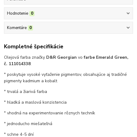
Hodnotenie
0
Komentáre
0
Kompletné špecifikácie
Olejová farba značky
D&R Georgian
vo
farbe Emerald Green,
č. 111014338
:
° poskytuje vysoké vyťaženie pigmentov, obsahujúce aj tradičné
pigmenty kadmium a kobalt
° trvalá a žiarivá farba
° hladká a maslová konzistencia
° vhodná na experimentovanie rôznych techník
° jednoducho miešateľná
° schne 4-5 dní