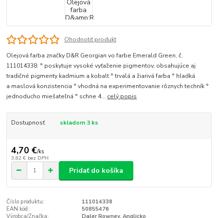
Ohodnotiť produkt
Olejová farba značky D&R Georgian vo farbe Emerald Green, č.
111014338: ° poskytuje vysoké vyťaženie pigmentov, obsahujúce aj
tradičné pigmenty kadmium a kobalt ° trvalá a žiarivá farba ° hladká
a maslová konzistencia ° vhodná na experimentovanie rôznych techník °
jednoducho miešateľná ° schne 4...
celý popis
Dostupnosť
skladom 3 ks
4,70 €
/
ks
3,82 €
bez DPH
Pridať do košíka
Číslo produktu:
111014338
EAN kód:
50855476
Výrobca/Značka:
Daler Rowney, Anglicko