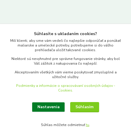
Kontakty
Súhlasíte s ukladaním cookies?
www.merkantil.sk
Milí klienti, aby sme vám vedeli čo najlepšie odporúčať a ponúkať
maliarske a umelecké potreby, potrebujeme si do vášho
prehliadača uložiť takzvané cookies.
0903 233 443
Niektoré sú nevyhnutné pre správne fungovanie stránky, aby bol
Pondelok-Piatok: 9.00-17.00hod.
Váš zážitok z nakupovania čo najlepší.
objednavky@merkantil-obchod.sk
Akceptovaním všetkých vám vieme poskytovať zmysluplné a
užitočné služby.
Podmienky a informácie o spracovávaní osobných údajov -
Cookies.
Nastavenia
Súhlasím
Upraviť zber cookies.
Súhlas môžete odmietnuť
tu
.
Vytvorené na
Eshop-rychlo.sk