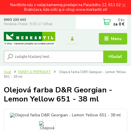
Navštívte nás v našej kamennej predajni na Palackého 22, 811 02
Bratislava, kde sídli aj e-shop www.merkantil.sk!
0
ks
0903 233 443
za
0 €
Pondelok-Piatok: 9.00-17.00hod.
Menu
Hľadať
Úvod
FARBY A PRÍPRAVKY
Olejová farba D&R Georgian - Lemon Yellow
651 - 38 ml
Olejová farba D&R Georgian -
Lemon Yellow 651 - 38 ml