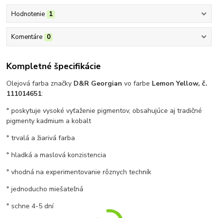
Hodnotenie
1
Komentáre
0
Kompletné špecifikácie
Olejová farba značky
D&R Georgian
vo farbe
Lemon Yellow, č.
111014651
:
° poskytuje vysoké vyťaženie pigmentov, obsahujúce aj tradičné
pigmenty kadmium a kobalt
° trvalá a žiarivá farba
° hladká a maslová konzistencia
° vhodná na experimentovanie rôznych techník
° jednoducho miešateľná
° schne 4-5 dní