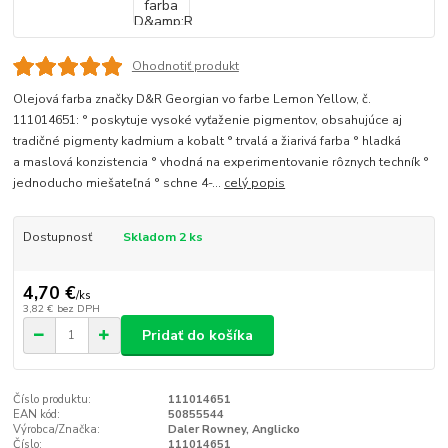
Ohodnotiť produkt
Olejová farba značky D&R Georgian vo farbe Lemon Yellow, č.
111014651: ° poskytuje vysoké vyťaženie pigmentov, obsahujúce aj
tradičné pigmenty kadmium a kobalt ° trvalá a žiarivá farba ° hladká
a maslová konzistencia ° vhodná na experimentovanie rôznych techník °
jednoducho miešateľná ° schne 4-...
celý popis
Dostupnosť
Skladom 2 ks
4,70 €
/
ks
3,82 €
bez DPH
Pridať do košíka
Číslo produktu:
111014651
EAN kód:
50855544
Výrobca/Značka:
Daler Rowney, Anglicko
Číslo:
111014651