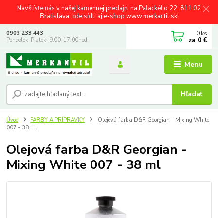
Navštívte nás v našej kamennej predajni na Palackého 22, 811 02
Bratislava, kde sídli aj e-shop www.merkantil.sk!
0
ks
0903 233 443
za
0 €
Pondelok-Piatok: 9.00-17.00hod.
Menu
Hľadať
Úvod
FARBY A PRÍPRAVKY
Olejová farba D&R Georgian - Mixing White
007 - 38 ml
Olejová farba D&R Georgian -
Mixing White 007 - 38 ml