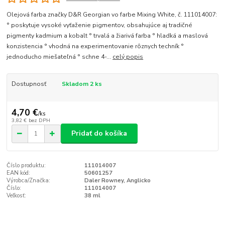
Olejová farba značky D&R Georgian vo farbe Mixing White, č. 111014007:
° poskytuje vysoké vyťaženie pigmentov, obsahujúce aj tradičné
pigmenty kadmium a kobalt ° trvalá a žiarivá farba ° hladká a maslová
konzistencia ° vhodná na experimentovanie rôznych techník °
jednoducho miešateľná ° schne 4-...
celý popis
Dostupnosť
Skladom 2 ks
4,70 €
/
ks
3,82 €
bez DPH
Pridať do košíka
Číslo produktu:
111014007
EAN kód:
50601257
Výrobca/Značka:
Daler Rowney, Anglicko
Číslo:
111014007
Veľkosť:
38 ml