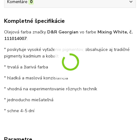
Komentáre
0
Kompletné špecifikácie
Olejová farba značky
D&R Georgian
vo farbe
Mixing White, č.
111014007
:
° poskytuje vysoké vyťaženie pigmentov, obsahujúce aj tradičné
pigmenty kadmium a kobalt
° trvalá a žiarivá farba
° hladká a maslová konzistencia
° vhodná na experimentovanie rôznych techník
° jednoducho miešateľná
° schne 4-5 dní
Parametre