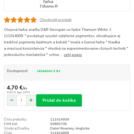
Ohodnotiť produkt
Olejová farba značky D&R Georgian vo farbe Titanium White, č.
111014009: ° poskytuje vysoké vyťaženie pigmentov, obsahujúce aj
tradičné pigmenty kadmium a kobalt ° trvalá a žiarivá farba ° hladká
a maslová konzistencia ° vhodná na experimentovanie rôznych techník °
jednoducho miešateľná ° schne ...
celý popis
Dostupnosť
skladom 1 ks
4,70 €
/
ks
3,82 €
bez DPH
Pridať do košíka
Číslo produktu:
111014009
EAN kód:
50855735
Výrobca/Značka:
Daler Rowney, Anglicko
Číslo:
111014009