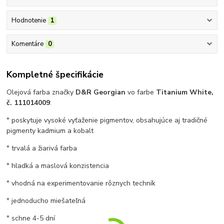
Hodnotenie
1
Komentáre
0
Kompletné špecifikácie
Olejová farba značky
D&R Georgian
vo farbe
Titanium White,
č. 111014009
:
° poskytuje vysoké vyťaženie pigmentov, obsahujúce aj tradičné
pigmenty kadmium a kobalt
° trvalá a žiarivá farba
° hladká a maslová konzistencia
° vhodná na experimentovanie rôznych techník
° jednoducho miešateľná
° schne 4-5 dní