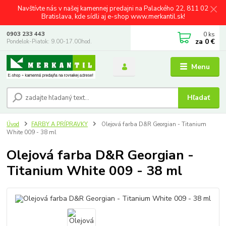
Navštívte nás v našej kamennej predajni na Palackého 22, 811 02
Bratislava, kde sídli aj e-shop www.merkantil.sk!
0
ks
0903 233 443
za
0 €
Pondelok-Piatok: 9.00-17.00hod.
Menu
Hľadať
Úvod
FARBY A PRÍPRAVKY
Olejová farba D&R Georgian - Titanium
White 009 - 38 ml
Olejová farba D&R Georgian -
Titanium White 009 - 38 ml