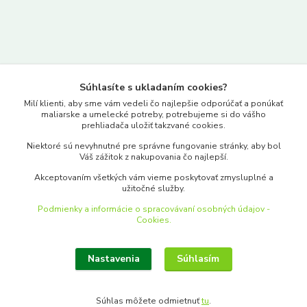
Kontakty
Súhlasíte s ukladaním cookies?
www.merkantil.sk
Milí klienti, aby sme vám vedeli čo najlepšie odporúčať a ponúkať
maliarske a umelecké potreby, potrebujeme si do vášho
prehliadača uložiť takzvané cookies.
0903 233 443
Niektoré sú nevyhnutné pre správne fungovanie stránky, aby bol
Pondelok-Piatok: 9.00-17.00hod.
Váš zážitok z nakupovania čo najlepší.
objednavky@merkantil-obchod.sk
Akceptovaním všetkých vám vieme poskytovať zmysluplné a
užitočné služby.
Podmienky a informácie o spracovávaní osobných údajov -
Cookies.
Nastavenia
Súhlasím
Upraviť zber cookies.
Súhlas môžete odmietnuť
tu
.