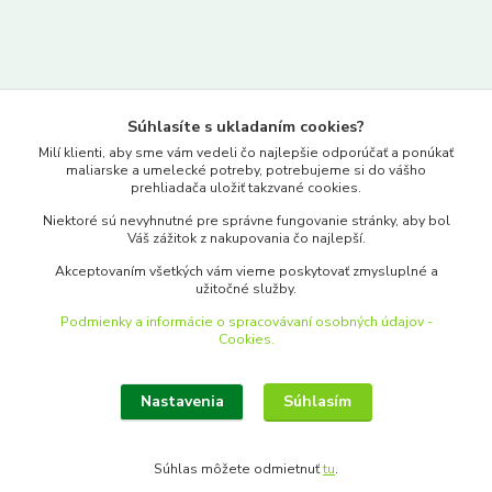
Kontakty
Súhlasíte s ukladaním cookies?
www.merkantil.sk
Milí klienti, aby sme vám vedeli čo najlepšie odporúčať a ponúkať
maliarske a umelecké potreby, potrebujeme si do vášho
prehliadača uložiť takzvané cookies.
0903 233 443
Niektoré sú nevyhnutné pre správne fungovanie stránky, aby bol
Pondelok-Piatok: 9.00-17.00hod.
Váš zážitok z nakupovania čo najlepší.
objednavky@merkantil-obchod.sk
Akceptovaním všetkých vám vieme poskytovať zmysluplné a
užitočné služby.
Podmienky a informácie o spracovávaní osobných údajov -
Cookies.
Nastavenia
Súhlasím
Upraviť zber cookies.
Súhlas môžete odmietnuť
tu
.
Vytvorené na
Eshop-rychlo.sk