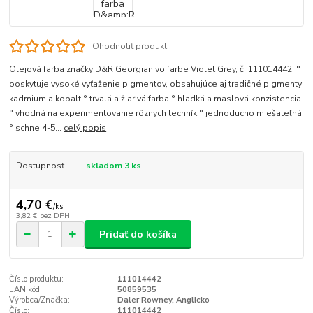
Ohodnotiť produkt
Olejová farba značky D&R Georgian vo farbe Violet Grey, č. 111014442: °
poskytuje vysoké vyťaženie pigmentov, obsahujúce aj tradičné pigmenty
kadmium a kobalt ° trvalá a žiarivá farba ° hladká a maslová konzistencia
° vhodná na experimentovanie rôznych techník ° jednoducho miešateľná
° schne 4-5...
celý popis
Dostupnosť
skladom 3 ks
4,70 €
/
ks
3,82 €
bez DPH
Pridať do košíka
Číslo produktu:
111014442
EAN kód:
50859535
Výrobca/Značka:
Daler Rowney, Anglicko
Číslo:
111014442