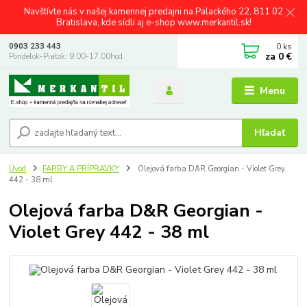
Navštívte nás v našej kamennej predajni na Palackého 22, 811 02
Bratislava, kde sídli aj e-shop www.merkantil.sk!
0
ks
0903 233 443
za
0 €
Pondelok-Piatok: 9.00-17.00hod.
Menu
Hľadať
Úvod
FARBY A PRÍPRAVKY
Olejová farba D&R Georgian - Violet Grey
442 - 38 ml
Olejová farba D&R Georgian -
Violet Grey 442 - 38 ml