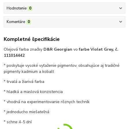
Hodnotenie
0
Komentáre
0
Kompletné špecifikácie
Olejová farba značky
D&R Georgian
vo
farbe Violet Grey, č.
111014442
:
° poskytuje vysoké vyťaženie pigmentov, obsahujúce aj tradičné
pigmenty kadmium a kobalt
° trvalá a žiarivá farba
° hladká a maslová konzistencia
° vhodná na experimentovanie rôznych techník
° jednoducho miešateľná
° schne 4-5 dní