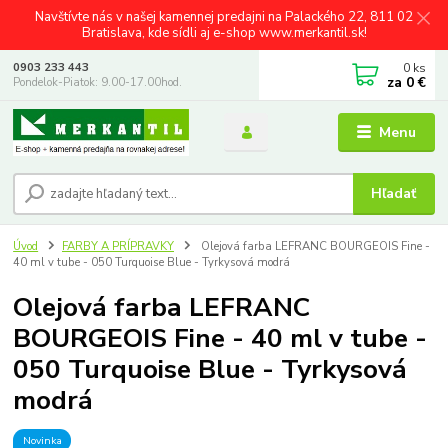
Navštívte nás v našej kamennej predajni na Palackého 22, 811 02
Bratislava, kde sídli aj e-shop www.merkantil.sk!
0
ks
0903 233 443
za
0 €
Pondelok-Piatok: 9.00-17.00hod.
Menu
Hľadať
Úvod
FARBY A PRÍPRAVKY
Olejová farba LEFRANC BOURGEOIS Fine -
40 ml v tube - 050 Turquoise Blue - Tyrkysová modrá
Olejová farba LEFRANC
BOURGEOIS Fine - 40 ml v tube -
050 Turquoise Blue - Tyrkysová
modrá
Novinka