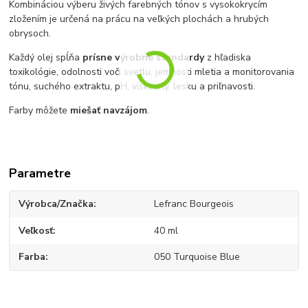
Kombináciou výberu živých farebných tónov s vysokokrycím
zložením je určená na prácu na veľkých plochách a hrubých
obrysoch.
Každý olej spĺňa
prísne výrobné štandardy
z hľadiska
toxikológie, odolnosti voči svetlu, jemnosti mletia a monitorovania
tónu, suchého extraktu, pH, viskozity, lesku a priľnavosti.
Farby môžete
miešať navzájom
.
Parametre
Výrobca/Značka
Lefranc Bourgeois
Veľkosť
40 ml
Farba
050 Turquoise Blue