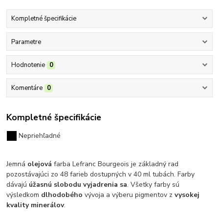
Kompletné špecifikácie
Parametre
Hodnotenie
0
Komentáre
0
Kompletné špecifikácie
Nepriehľadné
J
emná
olejová
farba Lefranc Bourgeois je základný rad
pozostávajúci zo 48 farieb dostupných v 40 ml tubách. Farby
dávajú
úžasnú slobodu vyjadrenia sa
.
Všetky farby sú
výsledkom
dlhodobého
vývoja a výberu pigmentov z
vysokej
kvality minerálov
.