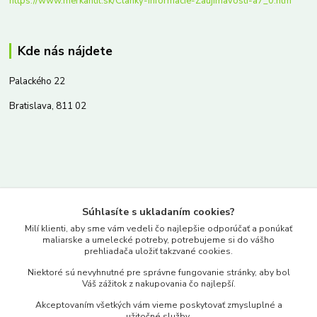
https://www.merkantil.sk/Clanky-Informacie-Zaujimavosti-a7_0.htm
Kde nás nájdete
Palackého 22
Bratislava, 811 02
Kontakty
Súhlasíte s ukladaním cookies?
www.merkantil.sk
Milí klienti, aby sme vám vedeli čo najlepšie odporúčať a ponúkať
maliarske a umelecké potreby, potrebujeme si do vášho
prehliadača uložiť takzvané cookies.
0903 233 443
Niektoré sú nevyhnutné pre správne fungovanie stránky, aby bol
Pondelok-Piatok: 9.00-17.00hod.
Váš zážitok z nakupovania čo najlepší.
objednavky@merkantil-obchod.sk
Akceptovaním všetkých vám vieme poskytovať zmysluplné a
užitočné služby.