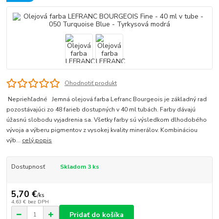
Ohodnotiť produkt
Nepriehľadné Jemná olejová farba Lefranc Bourgeois je základný rad
pozostávajúci zo 48 farieb dostupných v 40 ml tubách. Farby dávajú
úžasnú slobodu vyjadrenia sa. Všetky farby sú výsledkom dlhodobého
vývoja a výberu pigmentov z vysokej kvality minerálov. Kombináciou
výb...
celý popis
Dostupnosť
Skladom 3 ks
5,70 €
/
ks
4,63 €
bez DPH
Pridať do košíka