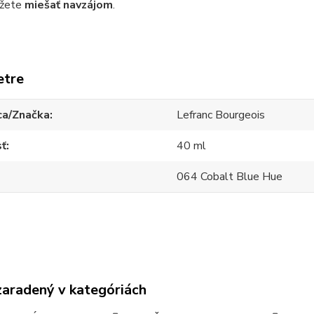
ôžete
miešať navzájom
.
etre
ca/Značka
Lefranc Bourgeois
sť
40 ml
064 Cobalt Blue Hue
zaradený v kategóriách