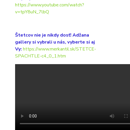
https://www.youtube.com/watch?
v=tpY8uN_7lbQ
Štetcov nie je nikdy dosť! Adžana
gallery si vybrali u nás, vyberte si aj
Vy:
https://www.merkantil.sk/STETCE-
SPACHTLE-c4_0_1.htm