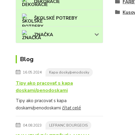
DEKORÁCIE
FARB
Kuso
ŠKOLSKÉ POTREBY
ZNAČKA
Blog
16.05.2024
Kapa dosky/penodosky
Tipy ako pracovať s kapa
doskami/penodoskami
Tipy ako pracovať s kapa
doskami/penodoskami
čítať celé
04.08.2023
LEFRANC BOURGEOIS