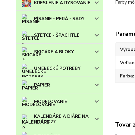
Farby m
KRESLENIE A RYSOVANIE
PÍSANIE - PERÁ - SADY
Param
ŠTETCE - ŠPACHTLE
Výrob
SKICÁRE A BLOKY
Veľko
UMELECKÉ POTREBY
Farba
PAPIER
MODELOVANIE
KALENDÁRE A DIÁRE NA
ROK 2027
Tovar 