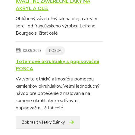
KVALITNÉ ZÁVEREČNÉ LAKY NA
AKRYL A OLEJ
Obľúbený záverečný lak na olej a akryl v
spreji od francúzskeho výrobcu Lefranc
Bourgeois.
čítať celé
02.05.2023
POSCA
Totemové okruhliaky s popisovačmi
POSCA
Vytvorte etnickú atmosféru pomocou
kamienkov okruhliakov. Veľmi jednoduchý
návod pre potešenie z maľovania na
kamene okruhliaky kreatívnymi
popisovačm...
čítať celé
Zobraziť všetky články