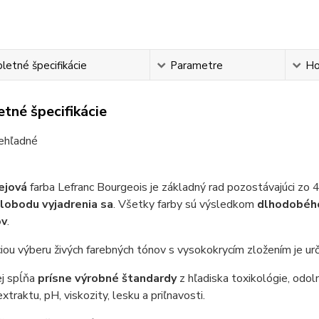
etné špecifikácie
Parametre
Ho
tné špecifikácie
ehľadné
ejová
farba Lefranc Bourgeois je základný rad pozostávajúci zo 
lobodu vyjadrenia sa
.
Všetky farby sú výsledkom
dlhodobé
ov
.
ou výberu živých farebných tónov s vysokokrycím zložením je ur
ej spĺňa
prísne výrobné štandardy
z hľadiska toxikológie, odoln
xtraktu, pH, viskozity, lesku a priľnavosti.