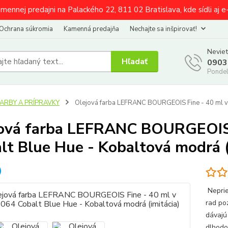
amennej predajni na Palackého 22, 811 02 Bratislava, kde sídli aj 
Ochrana súkromia
Kamenná predajňa
Nechajte sa inšpirovať!
Neviet
Hľadať
0903
Pondel
FARBY A PRÍPRAVKY
Olejová farba LEFRANC BOURGEOIS Fine - 40 ml v t
ová farba LEFRANC BOURGEOIS F
lt Blue Hue - Kobaltová modrá (
Neprie
rad po
dávajú
dlhodo