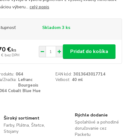
áciou výberu...
celý popis
tupnosť
Skladom 3 ks
70 €
/
ks
Pridať do košíka
 €
bez DPH
roduktu:
064
EAN kód:
3013643017714
a/Značka:
Lefranc
Veľkosť:
40 ml
Bourgeois
064 Cobalt Blue Hue
Rýchle dodanie
Široký sortiment
Spoľahlivé a pohodlné
Farby, Plátna, Štetce,
doručovanie cez
Stojany
Packetu