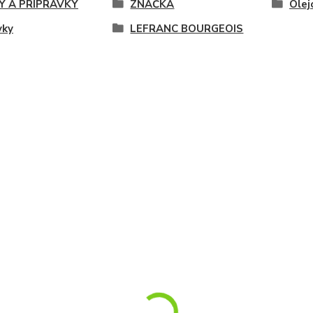
Y A PRÍPRAVKY
ZNAČKA
Olej
vky
LEFRANC BOURGEOIS