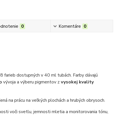
dnotenie
0
Komentáre
0
48 farieb dostupných v 40 ml tubách. Farby dávajú
ho
vývoja a výberu pigmentov z
vysokej kvality
čená na prácu na veľkých plochách a hrubých obrysoch.
osti voči svetlu, jemnosti mletia a monitorovania tónu,