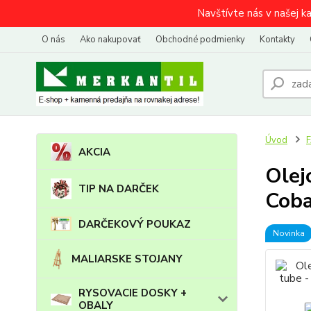
Navštívte nás v našej k
O nás
Ako nakupovať
Obchodné podmienky
Kontakty
Úvod
AKCIA
Olej
TIP NA DARČEK
Coba
DARČEKOVÝ POUKAZ
Novinka
MALIARSKE STOJANY
RYSOVACIE DOSKY +
OBALY