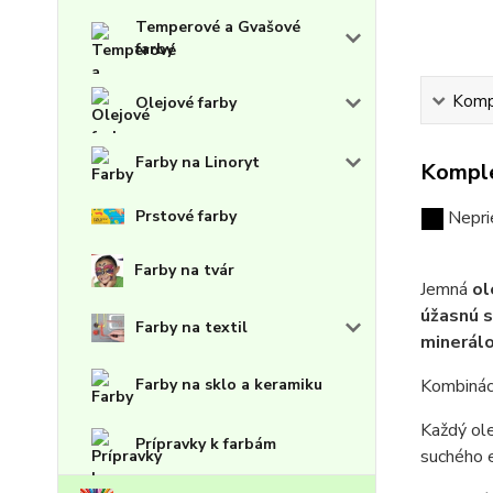
Temperové a Gvašové
farby
Kompl
Olejové farby
Farby na Linoryt
Komple
Prstové farby
Nepri
Farby na tvár
Jemná
ol
úžasnú s
Farby na textil
minerál
Farby na sklo a keramiku
Kombináci
Každý ol
Prípravky k farbám
suchého e