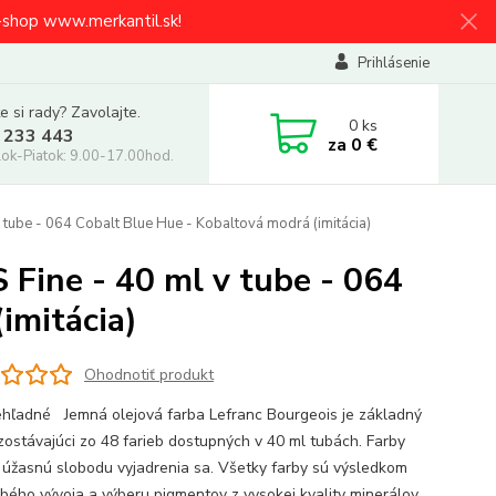
e-shop www.merkantil.sk!
Prihlásenie
e si rady? Zavolajte.
0
ks
 233 443
za
0 €
ok-Piatok: 9.00-17.00hod.
ube - 064 Cobalt Blue Hue - Kobaltová modrá (imitácia)
ine - 40 ml v tube - 064
imitácia)
Ohodnotiť produkt
hľadné Jemná olejová farba Lefranc Bourgeois je základný
zostávajúci zo 48 farieb dostupných v 40 ml tubách. Farby
 úžasnú slobodu vyjadrenia sa. Všetky farby sú výsledkom
bého vývoja a výberu pigmentov z vysokej kvality minerálov.