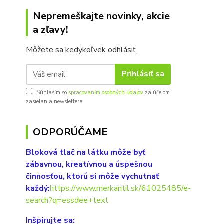
Nepremeškajte novinky, akcie
a zľavy!
Môžete sa kedykoľvek odhlásiť.
Prihlásiť sa
Súhlasím so
spracovaním osobných údajov
za účelom
zasielania newslettera.
ODPORÚČAME
Bloková tlač na látku môže byť
zábavnou, kreatívnou a úspešnou
činnosťou, ktorú si môže vychutnať
každý:
https://www.merkantil.sk/61025485/e-
search?q=essdee+text
Inšpirujte sa: