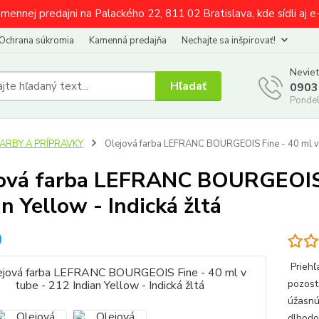
amennej predajni na Palackého 22, 811 02 Bratislava, kde sídli aj 
Ochrana súkromia
Kamenná predajňa
Nechajte sa inšpirovať!
Neviet
Hľadať
0903
Pondel
FARBY A PRÍPRAVKY
Olejová farba LEFRANC BOURGEOIS Fine - 40 ml v tu
ová farba LEFRANC BOURGEOIS F
an Yellow - Indická žltá
Priehľ
pozost
úžasnú
dlhodo