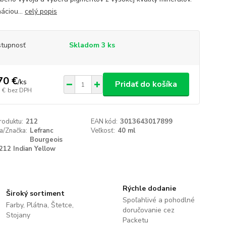
áciou...
celý popis
tupnosť
Skladom 3 ks
70 €
/
ks
Pridať do košíka
 €
bez DPH
roduktu:
212
EAN kód:
3013643017899
a/Značka:
Lefranc
Veľkosť:
40 ml
Bourgeois
212 Indian Yellow
Rýchle dodanie
Široký sortiment
Spoľahlivé a pohodlné
Farby, Plátna, Štetce,
doručovanie cez
Stojany
Packetu