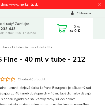
e-shop www.merkantil.sk!
Prihlásenie
e si rady? Zavolajte.
0
ks
 233 443
za
0 €
ok-Piatok: 9.00-17.00hod.
be - 212 Indian Yellow - Indická žltá
ine - 40 ml v tube - 212
Ohodnotiť produkt
adné Jemná olejová farba Lefranc Bourgeois je základný rad
ávajúci zo 48 farieb dostupných v 40 ml tubách. Farby dávajú
 slobodu vyjadrenia sa. Všetky farby sú výsledkom
bého vývoja a výberu pigmentov z vysokej kvality minerálov.