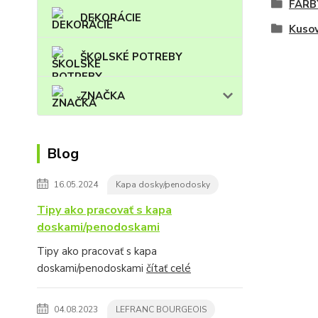
FARB
DEKORÁCIE
Kuso
ŠKOLSKÉ POTREBY
ZNAČKA
Blog
16.05.2024
Kapa dosky/penodosky
Tipy ako pracovať s kapa
doskami/penodoskami
Tipy ako pracovať s kapa
doskami/penodoskami
čítať celé
04.08.2023
LEFRANC BOURGEOIS