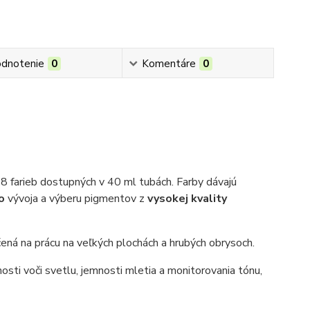
dnotenie
0
Komentáre
0
48 farieb dostupných v 40 ml tubách. Farby dávajú
ho
vývoja a výberu pigmentov z
vysokej kvality
čená na prácu na veľkých plochách a hrubých obrysoch.
osti voči svetlu, jemnosti mletia a monitorovania tónu,