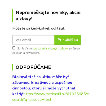
Nepremeškajte novinky, akcie
a zľavy!
Môžete sa kedykoľvek odhlásiť.
Prihlásiť sa
Súhlasím so
spracovaním osobných údajov
za účelom
zasielania newslettera.
ODPORÚČAME
Bloková tlač na látku môže byť
zábavnou, kreatívnou a úspešnou
činnosťou, ktorú si môže vychutnať
každý:
https://www.merkantil.sk/61025485/e-
search?q=essdee+text