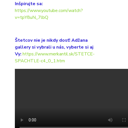
Inšpirujte sa:
https://www.youtube.com/watch?
v=tpY8uN_7lbQ
Štetcov nie je nikdy dosť! Adžana
gallery si vybrali u nás, vyberte si aj
Vy:
https://www.merkantil.sk/STETCE-
SPACHTLE-c4_0_1.htm