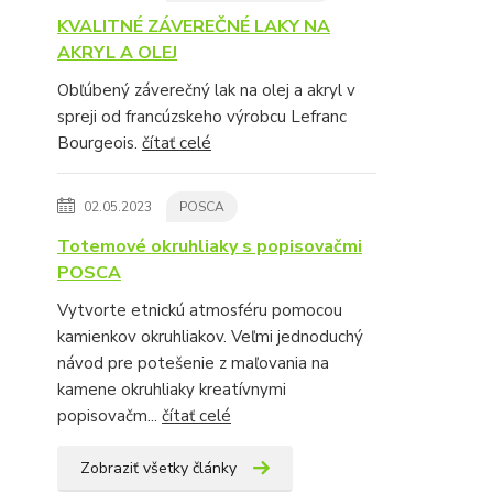
KVALITNÉ ZÁVEREČNÉ LAKY NA
AKRYL A OLEJ
Obľúbený záverečný lak na olej a akryl v
spreji od francúzskeho výrobcu Lefranc
Bourgeois.
čítať celé
02.05.2023
POSCA
Totemové okruhliaky s popisovačmi
POSCA
Vytvorte etnickú atmosféru pomocou
kamienkov okruhliakov. Veľmi jednoduchý
návod pre potešenie z maľovania na
kamene okruhliaky kreatívnymi
popisovačm...
čítať celé
Zobraziť všetky články