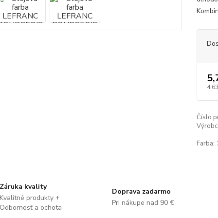
Kombin
Dos
5,
4,63
Číslo p
Výrobc
Farba:
Záruka kvality
Doprava zadarmo
Kvalitné produkty +
Pri nákupe nad 90 €
Odbornosť a ochota