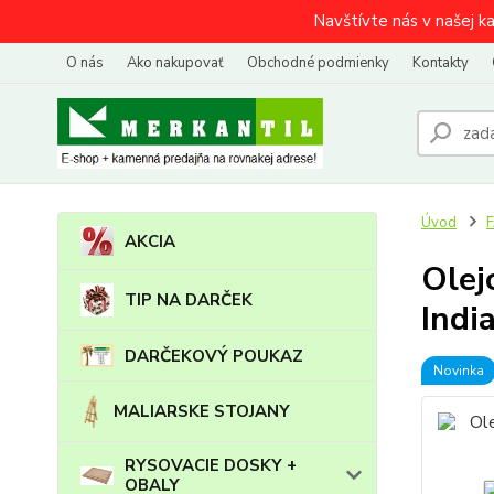
Navštívte nás v našej k
O nás
Ako nakupovať
Obchodné podmienky
Kontakty
Úvod
AKCIA
Olej
TIP NA DARČEK
Indi
DARČEKOVÝ POUKAZ
Novinka
MALIARSKE STOJANY
RYSOVACIE DOSKY +
OBALY