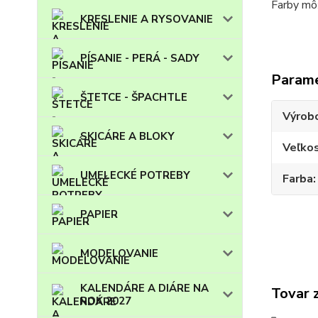
Farby m
KRESLENIE A RYSOVANIE
PÍSANIE - PERÁ - SADY
Param
ŠTETCE - ŠPACHTLE
Výrob
SKICÁRE A BLOKY
Veľko
UMELECKÉ POTREBY
Farba
PAPIER
MODELOVANIE
KALENDÁRE A DIÁRE NA
Tovar 
ROK 2027