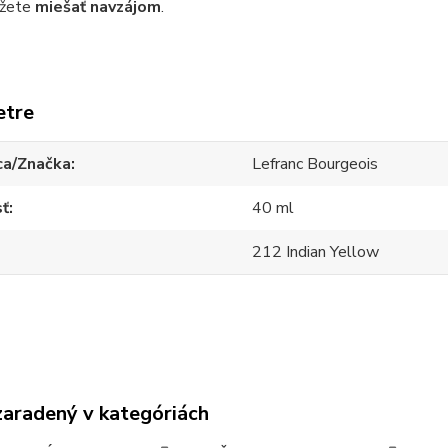
ôžete
miešať navzájom
.
etre
ca/Značka
Lefranc Bourgeois
sť
40 ml
212 Indian Yellow
zaradený v kategóriách