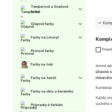
Temperové a Gvašové
farby
Kompl
Olejové farby
Farby na Linoryt
Komple
Prieh
Prstové farby
Farby na tvár
Jemná
ol
úžasnú s
minerál
Farby na textil
Kombináci
Farby na sklo a keramiku
Každý ol
suchého e
Prípravky k farbám