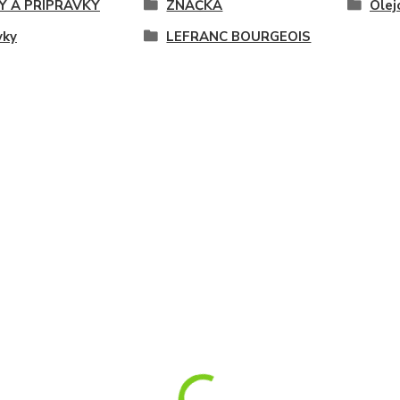
Y A PRÍPRAVKY
ZNAČKA
Olej
vky
LEFRANC BOURGEOIS