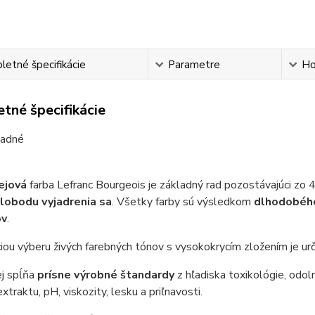
etné špecifikácie
Parametre
Ho
tné špecifikácie
ľadné
ejová
farba Lefranc Bourgeois je základný rad pozostávajúci zo 
lobodu vyjadrenia sa
.
Všetky farby sú výsledkom
dlhodobé
ov
.
ou výberu živých farebných tónov s vysokokrycím zložením je ur
ej spĺňa
prísne výrobné štandardy
z hľadiska toxikológie, odoln
xtraktu, pH, viskozity, lesku a priľnavosti.