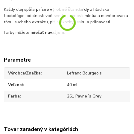
Každý olej spĺňa
prísne výrobné štandardy
z hľadiska
toxikológie, odolnosti voči svetlu, jemnosti mletia a monitorovania
tónu, suchého extraktu, pH, viskozity, lesku a priľnavosti.
Farby môžete
miešať navzájom
.
Parametre
Výrobca/Značka
Lefranc Bourgeois
Veľkosť
40 ml
Farba
261 Payne´s Grey
Tovar zaradený v kategóriách