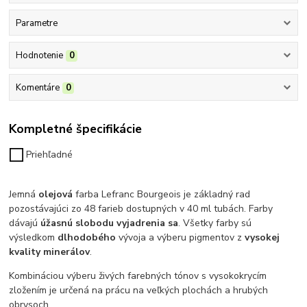
Parametre
Hodnotenie
0
Komentáre
0
Kompletné špecifikácie
Priehľadné
Jemná
olejová
farba Lefranc Bourgeois je základný rad
pozostávajúci zo 48 farieb dostupných v 40 ml tubách. Farby
dávajú
úžasnú slobodu vyjadrenia sa
.
Všetky farby sú
výsledkom
dlhodobého
vývoja a výberu pigmentov z
vysokej
kvality minerálov
.
Kombináciou výberu živých farebných tónov s vysokokrycím
zložením je určená na prácu na veľkých plochách a hrubých
obrysoch.