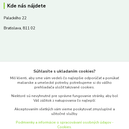
Kde nás nájdete
Palackého 22
Bratislava, 811 02
Kontakty
Súhlasíte s ukladaním cookies?
www.merkantil.sk
Milí klienti, aby sme vám vedeli čo najlepšie odporúčať a ponúkať
maliarske a umelecké potreby, potrebujeme si do vášho
prehliadača uložiť takzvané cookies.
0903 233 443
Niektoré sú nevyhnutné pre správne fungovanie stránky, aby bol
Pondelok-Piatok: 9.00-17.00hod.
Váš zážitok z nakupovania čo najlepší.
objednavky@merkantil-obchod.sk
Akceptovaním všetkých vám vieme poskytovať zmysluplné a
užitočné služby.
Podmienky a informácie o spracovávaní osobných údajov -
Cookies.