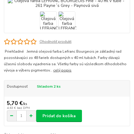
Ohodnotiť produkt
Priehľadné Jemná olejová farba Lefranc Bourgeois je základný rad
pozostávajúci zo 48 farieb dostupných v 40 ml tubách. Farby dávajú
úžasnú slobodu vyjadrenia sa. Všetky farby sú výsledkom dlhodobého
vývoja a výberu pigmentov...
celý popis
Dostupnosť
Skladom 2 ks
5,70 €
/
ks
4,63 €
bez DPH
Pridať do košíka