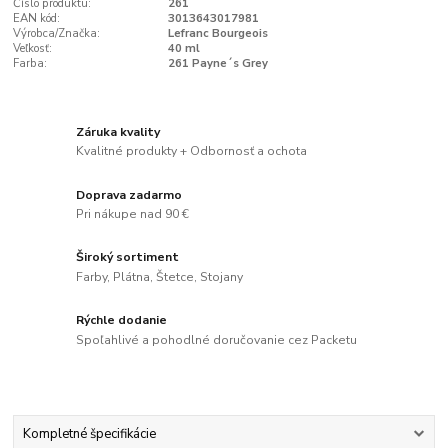
Číslo produktu:
261
EAN kód:
3013643017981
Výrobca/Značka:
Lefranc Bourgeois
Veľkosť:
40 ml
Farba:
261 Payne´s Grey
Záruka kvality
Kvalitné produkty + Odbornosť a ochota
Doprava zadarmo
Pri nákupe nad 90 €
Široký sortiment
Farby, Plátna, Štetce, Stojany
Rýchle dodanie
Spoľahlivé a pohodlné doručovanie cez Packetu
Kompletné špecifikácie