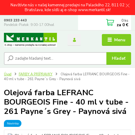
Navštívte nás v našej kamennej predajni na Palackého 22, 811 02
Bratislava, kde sídli aj e-shop www.merkantil.sk!
0
ks
0903 233 443
za
0 €
Pondelok-Piatok: 9.00-17.00hod.
Menu
Hľadať
Úvod
FARBY A PRÍPRAVKY
Olejová farba LEFRANC BOURGEOIS Fine -
40 ml v tube - 261 Payne´s Grey - Paynová sivá
Olejová farba LEFRANC
BOURGEOIS Fine - 40 ml v tube -
261 Payne´s Grey - Paynová sivá
Novinka