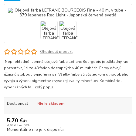
Ohodnotiť produkt
Nepriehľadné Jemná olejová farba Lefranc Bourgeois je základný rad
pozostávajúci zo 48 farieb dostupných v 40 ml tubách. Farby dávajú
úžasnú slobodu vyjadrenia sa. Všetky farby sú výsledkom dlhodobého
vývoja a výberu pigmentov z vysokej kvality minerálov. Kombináciou
výberu živých fa...
celý popis
Dostupnosť
Nie je skladom
5,70 €
/
ks
4,63 €
bez DPH
Momentálne nie je k dispozícii