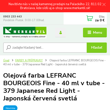
Navštívte nás v našej kamennej predajni na Palackého 22, 811 02
Bratislava, kde sídli aj e-shop www.merkantil.sk!
0
ks
0903 233 443
za
0 €
Pondelok-Piatok: 9.00-17.00hod.
Menu
Hľadať
Úvod
FARBY A PRÍPRAVKY
Olejová farba LEFRANC BOURGEOIS Fine -
40 ml v tube - 379 Japanese Red Light - Japonská červená svetlá
Olejová farba LEFRANC
BOURGEOIS Fine - 40 ml v tube -
379 Japanese Red Light -
Japonská červená svetlá
Novinka