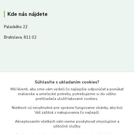
Kde nás nájdete
Palackého 22
Bratislava, 811 02
Kontakty
Súhlasíte s ukladaním cookies?
www.merkantil.sk
Milí klienti, aby sme vám vedeli čo najlepšie odporúčať a ponúkať
maliarske a umelecké potreby, potrebujeme si do vášho
prehliadača uložiť takzvané cookies.
0903 233 443
Niektoré sú nevyhnutné pre správne fungovanie stránky, aby bol
Pondelok-Piatok: 9.00-17.00hod.
Váš zážitok z nakupovania čo najlepší.
objednavky@merkantil-obchod.sk
Akceptovaním všetkých vám vieme poskytovať zmysluplné a
užitočné služby.