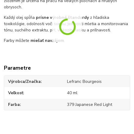
zložením je určená na prácu na veľkých plochách a hrubých
obrysoch.
Každý olej spĺňa
prísne výrobné štandardy
z hľadiska
toxikológie, odolnosti voči svetlu, jemnosti mletia a monitorovania
tónu, suchého extraktu, pH, viskozity, lesku a priľnavosti.
Farby môžete
miešať navzájom
.
Parametre
Výrobca/Značka
Lefranc Bourgeois
Veľkosť
40 ml
Farba
379 Japanese Red Light