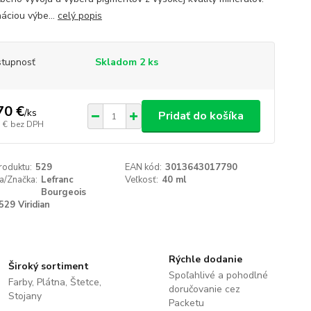
áciou výbe...
celý popis
tupnosť
Skladom 2 ks
70 €
/
ks
Pridať do košíka
 €
bez DPH
roduktu:
529
EAN kód:
3013643017790
a/Značka:
Lefranc
Veľkosť:
40 ml
Bourgeois
529 Viridian
Rýchle dodanie
Široký sortiment
Spoľahlivé a pohodlné
Farby, Plátna, Štetce,
doručovanie cez
Stojany
Packetu