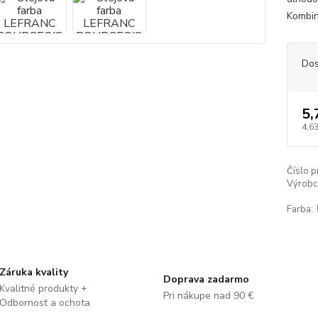
Kombin
Dos
5,
4,63
Číslo p
Výrobc
Farba:
Záruka kvality
Doprava zadarmo
Kvalitné produkty +
Pri nákupe nad 90 €
Odbornosť a ochota