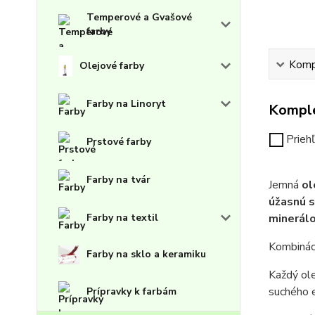
Temperové a Gvašové
farby
Kompl
Olejové farby
Farby na Linoryt
Komple
Prieh
Prstové farby
Farby na tvár
Jemná
ol
úžasnú s
Farby na textil
minerál
Kombináci
Farby na sklo a keramiku
Každý ol
suchého e
Prípravky k farbám