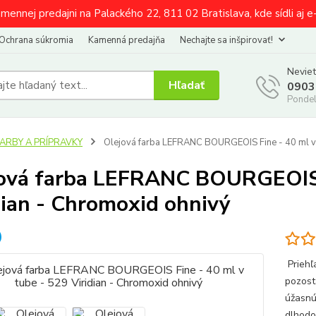
amennej predajni na Palackého 22, 811 02 Bratislava, kde sídli aj 
Ochrana súkromia
Kamenná predajňa
Nechajte sa inšpirovať!
Neviet
Hľadať
0903
Pondel
FARBY A PRÍPRAVKY
Olejová farba LEFRANC BOURGEOIS Fine - 40 ml v t
ová farba LEFRANC BOURGEOIS F
dian - Chromoxid ohnivý
Priehľ
pozost
úžasnú
dlhodo