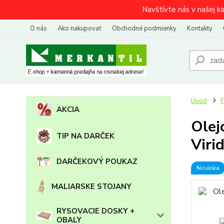
Navštívte nás v našej k
O nás
Ako nakupovať
Obchodné podmienky
Kontakty
Úvod
AKCIA
Olej
TIP NA DARČEK
Viri
DARČEKOVÝ POUKAZ
Novinka
MALIARSKE STOJANY
RYSOVACIE DOSKY +
OBALY