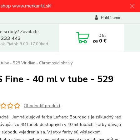
e-shop www.merkantil.sk!
Prihlásenie
e si rady? Zavolajte.
0
ks
 233 443
za
0 €
ok-Piatok: 9.00-17.00hod.
ube - 529 Viridian - Chromoxid ohnivý
ine - 40 ml v tube - 529
Ohodnotiť produkt
adné Jemná olejová farba Lefranc Bourgeois je základný rad
ávajúci zo 48 farieb dostupných v 40 ml tubách. Farby dávajú
 slobodu vyjadrenia sa. Všetky farby sú výsledkom
bého vývoja a výberu pigmentov z vysokej kvality minerálov.