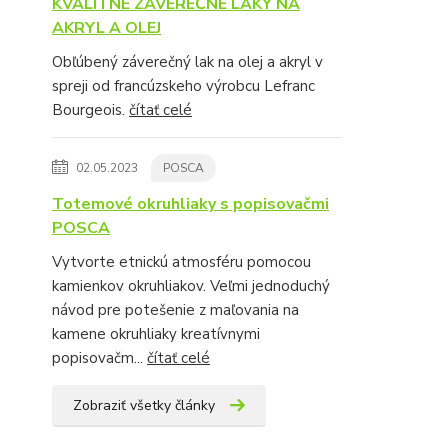
KVALITNÉ ZÁVEREČNÉ LAKY NA
AKRYL A OLEJ
Obľúbený záverečný lak na olej a akryl v
spreji od francúzskeho výrobcu Lefranc
Bourgeois.
čítať celé
02.05.2023
POSCA
Totemové okruhliaky s popisovačmi
POSCA
Vytvorte etnickú atmosféru pomocou
kamienkov okruhliakov. Veľmi jednoduchý
návod pre potešenie z maľovania na
kamene okruhliaky kreatívnymi
popisovačm...
čítať celé
Zobraziť všetky články