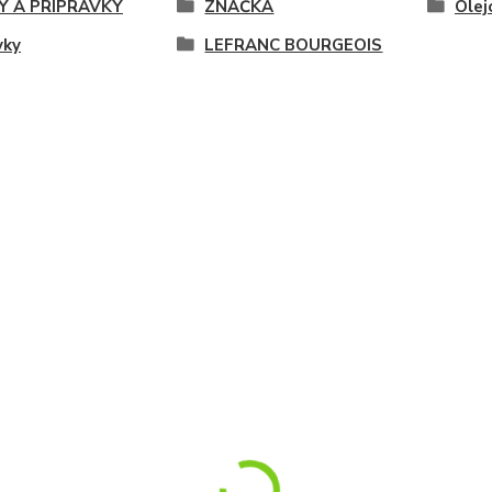
Y A PRÍPRAVKY
ZNAČKA
Olej
vky
LEFRANC BOURGEOIS