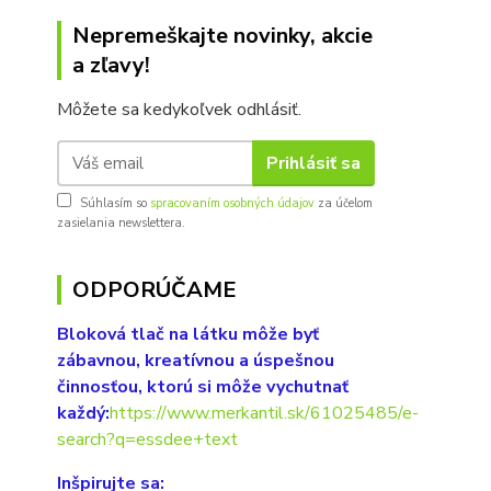
Nepremeškajte novinky, akcie
a zľavy!
Môžete sa kedykoľvek odhlásiť.
Prihlásiť sa
Súhlasím so
spracovaním osobných údajov
za účelom
zasielania newslettera.
ODPORÚČAME
Bloková tlač na látku môže byť
zábavnou, kreatívnou a úspešnou
činnosťou, ktorú si môže vychutnať
každý:
https://www.merkantil.sk/61025485/e-
search?q=essdee+text
Inšpirujte sa: