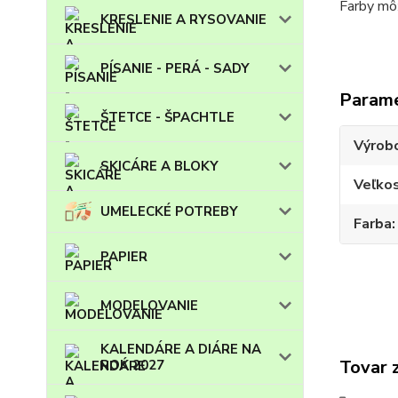
Farby m
KRESLENIE A RYSOVANIE
PÍSANIE - PERÁ - SADY
Param
ŠTETCE - ŠPACHTLE
Výrob
SKICÁRE A BLOKY
Veľko
UMELECKÉ POTREBY
Farba
PAPIER
MODELOVANIE
KALENDÁRE A DIÁRE NA
Tovar 
ROK 2027