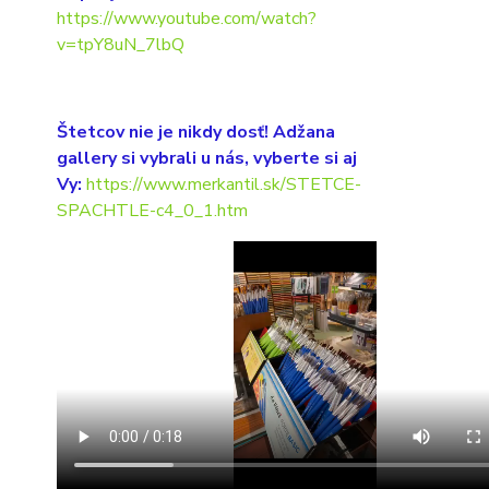
https://www.youtube.com/watch?
v=tpY8uN_7lbQ
Štetcov nie je nikdy dosť! Adžana
gallery si vybrali u nás, vyberte si aj
Vy:
https://www.merkantil.sk/STETCE-
SPACHTLE-c4_0_1.htm