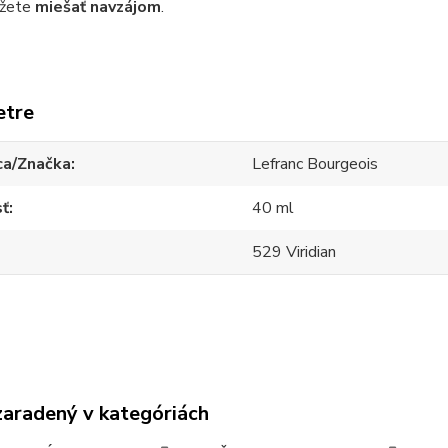
ôžete
miešať navzájom
.
etre
ca/Značka
Lefranc Bourgeois
sť
40 ml
529 Viridian
zaradený v kategóriách