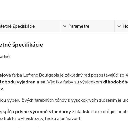
etné špecifikácie
Parametre
Ho
tné špecifikácie
ľadné
ejová
farba Lefranc Bourgeois je základný rad pozostávajúci zo 
lobodu vyjadrenia sa
.
Všetky farby sú výsledkom
dlhodobé
ov
.
ou výberu živých farebných tónov s vysokokrycím zložením je ur
ej spĺňa
prísne výrobné štandardy
z hľadiska toxikológie, odoln
xtraktu, pH, viskozity, lesku a priľnavosti.