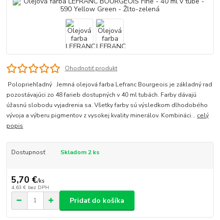
Ohodnotiť produkt
Polopriehľadný Jemná olejová farba Lefranc Bourgeois je základný rad
pozostávajúci zo 48 farieb dostupných v 40 ml tubách. Farby dávajú
úžasnú slobodu vyjadrenia sa. Všetky farby sú výsledkom dlhodobého
vývoja a výberu pigmentov z vysokej kvality minerálov. Kombináci...
celý
popis
Dostupnosť
Skladom 2 ks
5,70 €
/
ks
4,63 €
bez DPH
Pridať do košíka