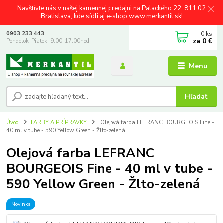
Navštívte nás v našej kamennej predajni na Palackého 22, 811 02
Bratislava, kde sídli aj e-shop www.merkantil.sk!
0
ks
0903 233 443
za
0 €
Pondelok-Piatok: 9.00-17.00hod.
Menu
Hľadať
Úvod
FARBY A PRÍPRAVKY
Olejová farba LEFRANC BOURGEOIS Fine -
40 ml v tube - 590 Yellow Green - Žlto-zelená
Olejová farba LEFRANC
BOURGEOIS Fine - 40 ml v tube -
590 Yellow Green - Žlto-zelená
Novinka