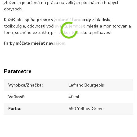
zložením je určená na prácu na veľkých plochách a hrubých
obrysoch.
Každý olej spĺňa
prísne výrobné štandardy
z hľadiska
toxikológie, odolnosti voči svetlu, jemnosti mletia a monitorovania
tónu, suchého extraktu, pH, viskozity, lesku a priľnavosti.
Farby môžete
miešať navzájom
.
Parametre
Výrobca/Značka
Lefranc Bourgeois
Veľkosť
40 ml
Farba
590 Yellow Green