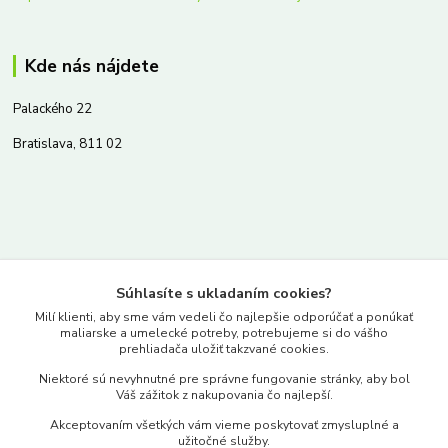
Kde nás nájdete
Palackého 22
Bratislava, 811 02
Kontakty
Súhlasíte s ukladaním cookies?
www.merkantil.sk
Milí klienti, aby sme vám vedeli čo najlepšie odporúčať a ponúkať
maliarske a umelecké potreby, potrebujeme si do vášho
prehliadača uložiť takzvané cookies.
0903 233 443
Niektoré sú nevyhnutné pre správne fungovanie stránky, aby bol
Pondelok-Piatok: 9.00-17.00hod.
Váš zážitok z nakupovania čo najlepší.
objednavky@merkantil-obchod.sk
Akceptovaním všetkých vám vieme poskytovať zmysluplné a
užitočné služby.