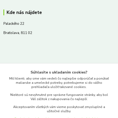
Kde nás nájdete
Palackého 22
Bratislava, 811 02
Kontakty
Súhlasíte s ukladaním cookies?
www.merkantil.sk
Milí klienti, aby sme vám vedeli čo najlepšie odporúčať a ponúkať
maliarske a umelecké potreby, potrebujeme si do vášho
prehliadača uložiť takzvané cookies.
0903 233 443
Niektoré sú nevyhnutné pre správne fungovanie stránky, aby bol
Pondelok-Piatok: 9.00-17.00hod.
Váš zážitok z nakupovania čo najlepší.
objednavky@merkantil-obchod.sk
Akceptovaním všetkých vám vieme poskytovať zmysluplné a
užitočné služby.