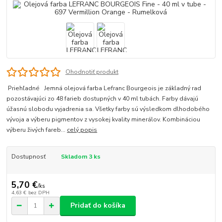
Ohodnotiť produkt
Priehľadné Jemná olejová farba Lefranc Bourgeois je základný rad
pozostávajúci zo 48 farieb dostupných v 40 ml tubách. Farby dávajú
úžasnú slobodu vyjadrenia sa. Všetky farby sú výsledkom dlhodobého
vývoja a výberu pigmentov z vysokej kvality minerálov. Kombináciou
výberu živých fareb...
celý popis
Dostupnosť
Skladom 3 ks
5,70 €
/
ks
4,63 €
bez DPH
Pridať do košíka