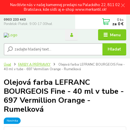
Navštívte nás v našej kamennej predajni na Palackého 22, 811 02
Bratislava, kde sídli aj e-shop www.merkantil.sk!
0
ks
0903 233 443
za
0 €
Pondelok-Piatok: 9.00-17.00hod.
Menu
Hľadať
Úvod
FARBY A PRÍPRAVKY
Olejová farba LEFRANC BOURGEOIS Fine -
40 ml v tube - 697 Vermillion Orange - Rumelková
Olejová farba LEFRANC
BOURGEOIS Fine - 40 ml v tube -
697 Vermillion Orange -
Rumelková
Novinka