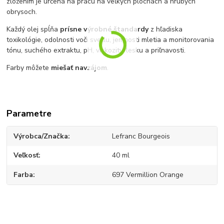
zložením je určená na prácu na veľkých plochách a hrubých
obrysoch.
Každý olej spĺňa
prísne výrobné štandardy
z hľadiska
toxikológie, odolnosti voči svetlu, jemnosti mletia a monitorovania
tónu, suchého extraktu, pH, viskozity, lesku a priľnavosti.
Farby môžete
miešať navzájom
.
Parametre
Výrobca/Značka
Lefranc Bourgeois
Veľkosť
40 ml
Farba
697 Vermillion Orange