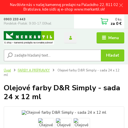
Navštívte nás v našej kamennej predajni na Palackého 22, 811 02
Bratislava, kde sídli aj e-shop www.merkantil.sk!
0
ks
0903 233 443
za
0 €
Pondelok-Piatok: 9.00-17.00hod.
Menu
Hľadať
Úvod
FARBY A PRÍPRAVKY
Olejové farby D&R Simply - sada 24 x 12
ml
Olejové farby D&R Simply - sada
24 x 12 ml