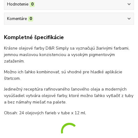
Hodnotenie
0
Komentáre
0
Kompletné špecifikácie
Krásne olejové farby D&R Simply sa vyznačujú žiarivými farbami,
jemnou maslovou konzistenciou a vysokým pigmentovým
zaťažením.
Možno ich ľahko kombinovať, sú vhodné pre hladké aplikácie
štetcom.
Jedinečný receptúra rafinovaného ľanového oleja a moderných
vysúšadiel vytvára olejové farby, ktoré možno ľahko vytlačiť z tuby
a bez námahy miešať na palete.
Obsah: 24 olejových farieb v tube x 12 ml.