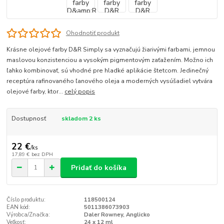
Ohodnotiť produkt
Krásne olejové farby D&R Simply sa vyznačujú žiarivými farbami, jemnou
maslovou konzistenciou a vysokým pigmentovým zaťažením. Možno ich
ľahko kombinovať, sú vhodné pre hladké aplikácie štetcom. Jedinečný
receptúra rafinovaného ľanového oleja a moderných vysúšadiel vytvára
olejové farby, ktor...
celý popis
Dostupnosť
skladom 2 ks
22 €
/
ks
17,89 €
bez DPH
Pridať do košíka
Číslo produktu:
118500124
EAN kód:
5011386073903
Výrobca/Značka:
Daler Rowney, Anglicko
Veľkosť:
24 x 12 ml