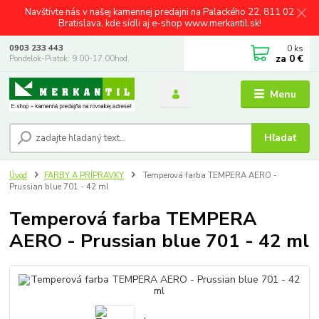
Navštívte nás v našej kamennej predajni na Palackého 22, 811 02
Bratislava, kde sídli aj e-shop www.merkantil.sk!
0
ks
0903 233 443
za
0 €
Pondelok-Piatok: 9.00-17.00hod.
Menu
Hľadať
Úvod
FARBY A PRÍPRAVKY
Temperová farba TEMPERA AERO -
Prussian blue 701 - 42 ml
Temperová farba TEMPERA
AERO - Prussian blue 701 - 42 ml