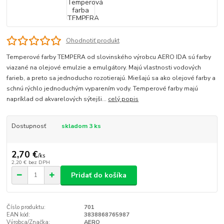
Ohodnotiť produkt
Temperové farby TEMPERA od slovinského výrobcu AERO IDA sú farby
viazané na olejové emulzie a emulgátory. Majú vlastnosti vodových
farieb, a preto sa jednoducho rozotierajú. Miešajú sa ako olejové farby a
schnú rýchlo jednoduchým vyparením vody. Temperové farby majú
napríklad od akvarelových sýtejši...
celý popis
Dostupnosť
skladom 3 ks
2,70 €
/
ks
2,20 €
bez DPH
Pridať do košíka
Číslo produktu:
701
EAN kód:
3838868765987
Výrobca/Značka:
AERO