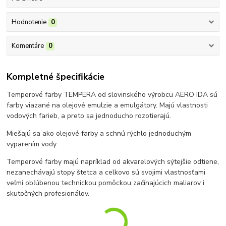
Hodnotenie
0
Komentáre
0
Kompletné špecifikácie
Temperové farby TEMPERA od slovinského výrobcu AERO IDA sú
farby viazané na olejové emulzie a emulgátory. Majú vlastnosti
vodových farieb, a preto sa jednoducho rozotierajú.
Miešajú sa ako olejové farby a schnú rýchlo jednoduchým
vyparením vody.
Temperové farby majú napríklad od akvarelových sýtejšie odtiene,
nezanechávajú stopy štetca a celkovo sú svojimi vlastnosťami
veľmi obľúbenou technickou pomôckou začínajúcich maliarov i
skutočných profesionálov.