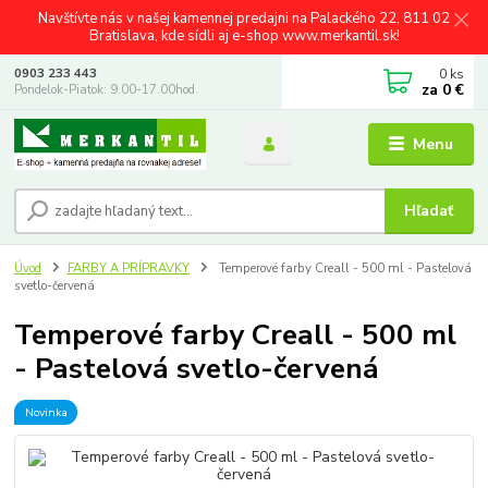
Navštívte nás v našej kamennej predajni na Palackého 22, 811 02
Bratislava, kde sídli aj e-shop www.merkantil.sk!
0
ks
0903 233 443
za
0 €
Pondelok-Piatok: 9.00-17.00hod.
Menu
Hľadať
Úvod
FARBY A PRÍPRAVKY
Temperové farby Creall - 500 ml - Pastelová
svetlo-červená
Temperové farby Creall - 500 ml
- Pastelová svetlo-červená
Novinka