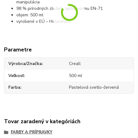
manipulácia
98 % prírodných zložiek, spĺňa normu EN-71
objem: 500 ml
vyrobené v EÚ – Holandsko
Parametre
Výrobca/Značka
Creall
Veľkosť
500 ml
Farba
Pastelová svetlo-červená
Tovar zaradený v kategóriách
FARBY A PRÍPRAVKY