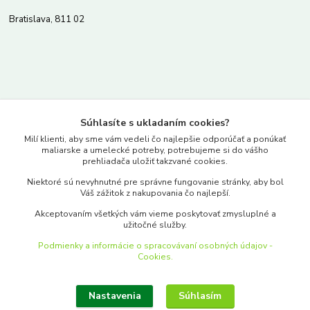
Bratislava, 811 02
Kontakty
Súhlasíte s ukladaním cookies?
www.merkantil.sk
Milí klienti, aby sme vám vedeli čo najlepšie odporúčať a ponúkať
maliarske a umelecké potreby, potrebujeme si do vášho
prehliadača uložiť takzvané cookies.
0903 233 443
Niektoré sú nevyhnutné pre správne fungovanie stránky, aby bol
Pondelok-Piatok: 9.00-17.00hod.
Váš zážitok z nakupovania čo najlepší.
objednavky@merkantil-obchod.sk
Akceptovaním všetkých vám vieme poskytovať zmysluplné a
užitočné služby.
Podmienky a informácie o spracovávaní osobných údajov -
Cookies.
Nastavenia
Súhlasím
Upraviť zber cookies.