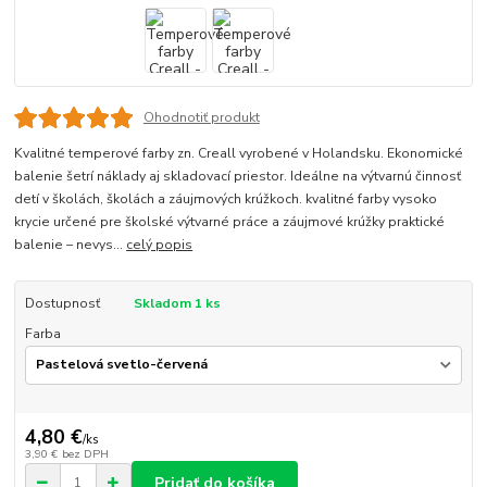
Ohodnotiť produkt
Kvalitné temperové farby zn. Creall vyrobené v Holandsku. Ekonomické
balenie šetrí náklady aj skladovací priestor. Ideálne na výtvarnú činnosť
detí v školách, školách a záujmových krúžkoch. kvalitné farby vysoko
krycie určené pre školské výtvarné práce a záujmové krúžky praktické
balenie – nevys...
celý popis
Dostupnosť
Skladom 1 ks
Farba
4,80 €
/
ks
3,90 €
bez DPH
Pridať do košíka