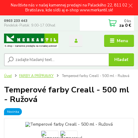
Navštívte nás v našej kamennej predajni na Palackého 22, 811 02
Bratislava, kde sídli aj e-shop www.merkantil.sk!
0
ks
0903 233 443
za
0 €
Pondelok-Piatok: 9.00-17.00hod.
Menu
Hľadať
Úvod
FARBY A PRÍPRAVKY
Temperové farby Creall - 500 ml - Ružová
Temperové farby Creall - 500 ml
- Ružová
Novinka