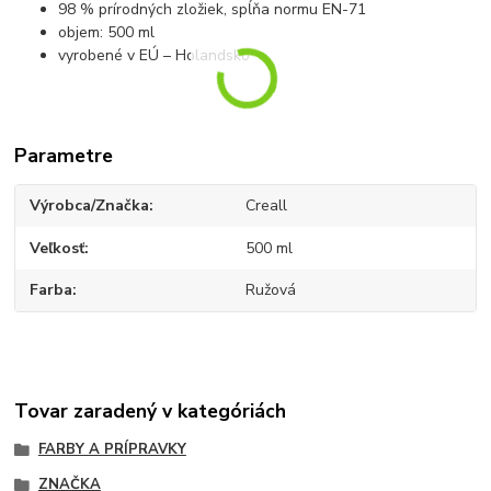
98 % prírodných zložiek, spĺňa normu EN-71
objem: 500 ml
vyrobené v EÚ – Holandsko
Parametre
Výrobca/Značka
Creall
Veľkosť
500 ml
Farba
Ružová
Tovar zaradený v kategóriách
FARBY A PRÍPRAVKY
ZNAČKA