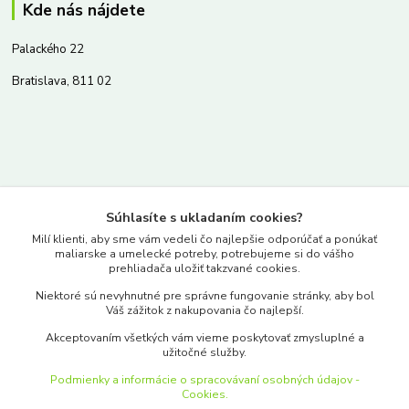
Kde nás nájdete
Palackého 22
Bratislava, 811 02
Kontakty
Súhlasíte s ukladaním cookies?
www.merkantil.sk
Milí klienti, aby sme vám vedeli čo najlepšie odporúčať a ponúkať
maliarske a umelecké potreby, potrebujeme si do vášho
prehliadača uložiť takzvané cookies.
0903 233 443
Niektoré sú nevyhnutné pre správne fungovanie stránky, aby bol
Pondelok-Piatok: 9.00-17.00hod.
Váš zážitok z nakupovania čo najlepší.
objednavky@merkantil-obchod.sk
Akceptovaním všetkých vám vieme poskytovať zmysluplné a
užitočné služby.
Podmienky a informácie o spracovávaní osobných údajov -
Cookies.