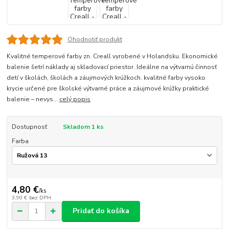
Ohodnotiť produkt
Kvalitné temperové farby zn. Creall vyrobené v Holandsku. Ekonomické
balenie šetrí náklady aj skladovací priestor. Ideálne na výtvarnú činnosť
detí v školách, školách a záujmových krúžkoch. kvalitné farby vysoko
krycie určené pre školské výtvarné práce a záujmové krúžky praktické
balenie – nevys...
celý popis
Dostupnosť
Skladom 1 ks
Farba
4,80 €
/
ks
3,90 €
bez DPH
Pridať do košíka